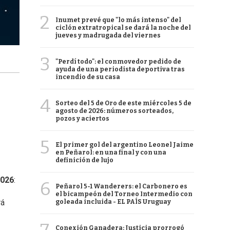
2
Inumet prevé que "lo más intenso" del
ciclón extratropical se dará la noche del
jueves y madrugada del viernes
3
"Perdí todo": el conmovedor pedido de
ayuda de una periodista deportiva tras
incendio de su casa
4
Sorteo del 5 de Oro de este miércoles 5 de
agosto de 2026: números sorteados,
pozos y aciertos
5
El primer gol del argentino Leonel Jaime
en Peñarol: en una final y con una
definición de lujo
2026
:
6
Peñarol 5-1 Wanderers: el Carbonero es
el bicampeón del Torneo Intermedio con
rá
goleada incluida - EL PAÍS Uruguay
Conexión Ganadera: Justicia prorrogó