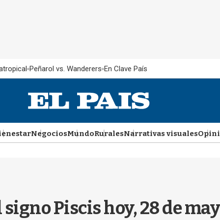
atropical
Peñarol vs. Wanderers
En Clave País
ienestar
Negocios
Mundo
Rurales
Narrativas visuales
Opin
l signo Piscis hoy, 28 de ma