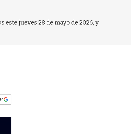
s
q
u
e
os este jueves 28 de mayo de 2026, y
d
a
 en