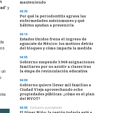
n
manteniendo
dad
” y
04:30
Por qué la periodontitis agrava las
enfermedades autoinmunes y qué
hábitos ayudan a prevenirla
04:10
Estados Unidos frena el ingreso de
 de
aguacate de México: los motivos detrás
Los
del bloqueo y cómo impacta la medida
04:05
Gobierno suspende 3.968 asignaciones
familiares por no asistir a clases tras
s un
la etapa de revinculación educativa
u
04:00
Gobierno quiere llevar mil familias a
Ciudad Vieja aprovechando ocho
propiedades públicas: ¿cómo es el plan
ente
del MVOT?
04:00
Exclusivo suscriptores
El Súper Niño: la región todavía está a