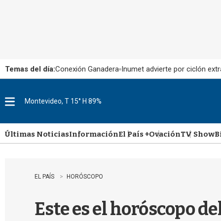
Temas del día:
Conexión Ganadera
Inumet advierte por ciclón extr
Montevideo, T 15° H 89%
M
e
n
u
Últimas Noticias
Información
El País +
Ovación
TV Show
B
EL PAÍS
HORÓSCOPO
Este es el horóscopo de