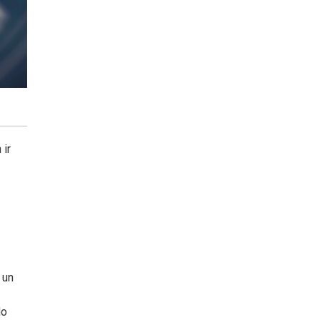
 ir
 un
do