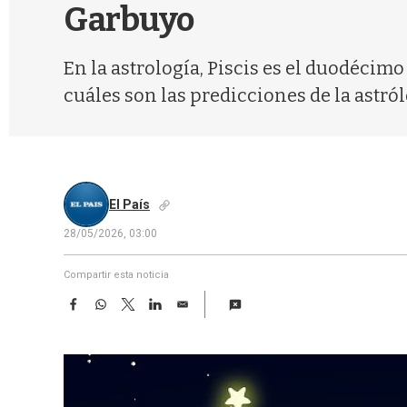
Garbuyo
En la astrología, Piscis es el duodécimo
cuáles son las predicciones de la astról
El País
28/05/2026, 03:00
Compartir esta noticia
F
W
T
L
E
a
h
w
i
m
c
a
i
n
a
e
t
t
k
i
b
s
t
e
l
o
A
e
d