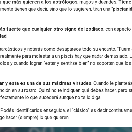
as que más quieren a los astrólogos
, magos y duendes.
Tiene
ente tienen que decir, sino que lo sugieren, tiran una “
pisciani
s fuerte que cualquier otro signo del zodiaco
, con aspecto
dad
.
arcásticos y notarás como desaparece todo su encanto. "Fuera
o realmente para molestar a un piscis hay que nadar demasiado. 
solos y cuando logran “estar y sentirse bien” no soportan que los
r y esta es una de sus máximas virtudes
. Cuando le planteá
ción en su rostro. Quizá no te indiquen qué debes hacer, pero s
erfectamente lo que sucederá aunque no te lo diga.
Podés identificarlos enseguida, el “clásico” es decir continuam
ego hacer (siempre) lo que quieren.