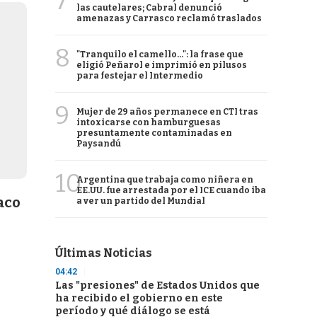
7
las cautelares; Cabral denunció
amenazas y Carrasco reclamó traslados
8
"Tranquilo el camello...": la frase que
eligió Peñarol e imprimió en pilusos
para festejar el Intermedio
9
Mujer de 29 años permanece en CTI tras
intoxicarse con hamburguesas
presuntamente contaminadas en
Paysandú
10
Argentina que trabaja como niñera en
EE.UU. fue arrestada por el ICE cuando iba
aco
a ver un partido del Mundial
Últimas Noticias
04:42
Las "presiones" de Estados Unidos que
ha recibido el gobierno en este
período y qué diálogo se está