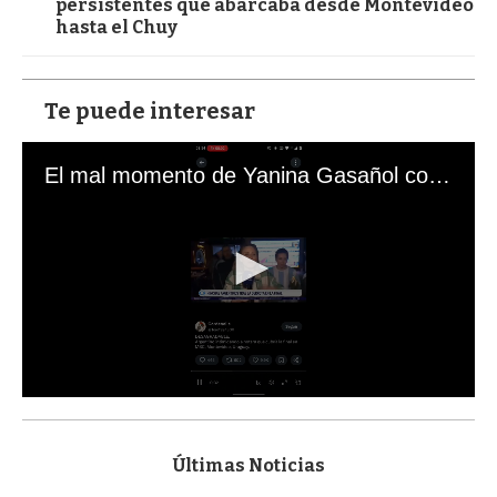
persistentes que abarcaba desde Montevideo
hasta el Chuy
Te puede interesar
El mal momento de Yanina Gasañol con un hincha argentino en "Subrayado"
0
s
e
c
Últimas Noticias
o
n