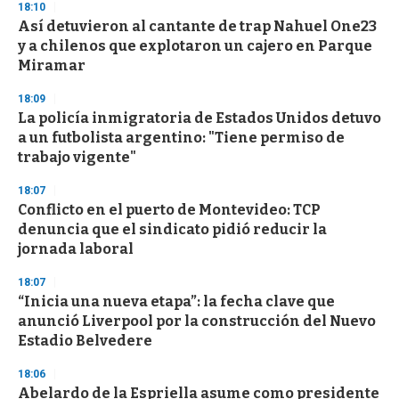
18:10
d
Así detuvieron al cantante de trap Nahuel One23
s
o
y a chilenos que explotaron un cajero en Parque
f
Miramar
3
3
s
18:09
e
La policía inmigratoria de Estados Unidos detuvo
c
a un futbolista argentino: "Tiene permiso de
o
n
trabajo vigente"
d
s
18:07
Conflicto en el puerto de Montevideo: TCP
denuncia que el sindicato pidió reducir la
jornada laboral
18:07
“Inicia una nueva etapa”: la fecha clave que
anunció Liverpool por la construcción del Nuevo
Estadio Belvedere
18:06
Abelardo de la Espriella asume como presidente