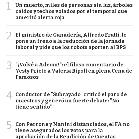
1
Un muerto, miles de personas sin luz, árboles
caídos y techos volados por el temporal que
ameritó alerta roja
2
El ministro de Ganadería, Alfredo Fratti, le
pone un freno a la reducción de la jornada
laboral y pide que los robots aporten al BPS
3
"¡Volvé a Adeom!": el filoso comentario de
Yesty Prieto a Valeria Ripoll en plena Cena de
Famosos
4
Conductor de "Subrayado" criticó el paro de
maestros y generó un fuerte debate: "No
tiene sentido"
5
Con Perrone y Manini distanciados, el FA no
tiene asegurados los votos para la
aprobación de la Rendición de Cuentas