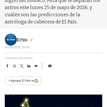
signo del zodíaco. Mirá qué le deparan los
a
astros este lunes 25 de mayo de 2026, y
cuáles son las predicciones de la
astróloga de cabecera de El País.
El País
25/05/2026, 03:00
Compartir esta noticia
F
W
T
L
E
a
h
w
i
m
c
a
i
n
a
e
t
t
k
i
+
Agregar El País en
b
s
t
e
l
o
A
e
d
o
p
r
I
k
p
n