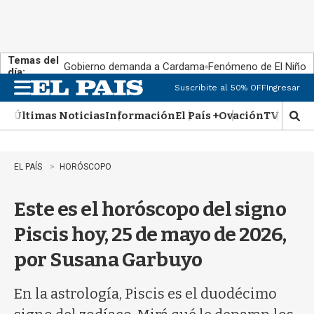
Temas del
Gobierno demanda a Cardama
Fenómeno de El Niño
día:
Suscribite al 50% OFF
Ingresar
M
e
Últimas Noticias
Información
El País +
Ovación
TV Show
n
M
u
o
s
t
EL PAÍS
HORÓSCOPO
r
a
Este es el horóscopo del signo
r
b
Piscis hoy, 25 de mayo de 2026,
�
s
por Susana Garbuyo
q
u
e
En la astrología, Piscis es el duodécimo
d