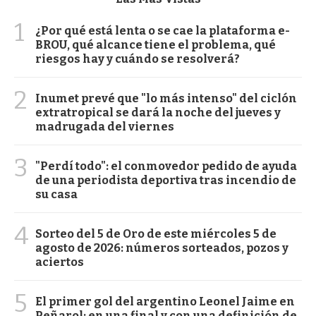
1
¿Por qué está lenta o se cae la plataforma e-
BROU, qué alcance tiene el problema, qué
riesgos hay y cuándo se resolverá?
2
Inumet prevé que "lo más intenso" del ciclón
extratropical se dará la noche del jueves y
madrugada del viernes
3
"Perdí todo": el conmovedor pedido de ayuda
de una periodista deportiva tras incendio de
su casa
4
Sorteo del 5 de Oro de este miércoles 5 de
agosto de 2026: números sorteados, pozos y
aciertos
5
El primer gol del argentino Leonel Jaime en
Peñarol: en una final y con una definición de