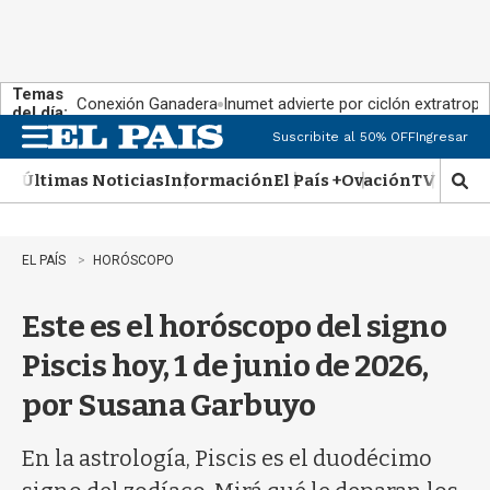
Temas
Conexión Ganadera
Inumet advierte por ciclón extratropi
del día:
Suscribite al 50% OFF
Ingresar
M
e
Últimas Noticias
Información
El País +
Ovación
TV Show
n
M
u
o
s
t
EL PAÍS
HORÓSCOPO
r
a
Este es el horóscopo del signo
r
b
Piscis hoy, 1 de junio de 2026,
�
s
por Susana Garbuyo
q
u
e
En la astrología, Piscis es el duodécimo
d