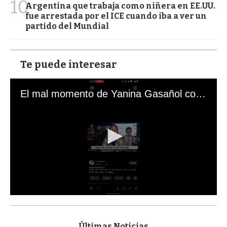
10
Argentina que trabaja como niñera en EE.UU.
fue arrestada por el ICE cuando iba a ver un
partido del Mundial
Te puede interesar
El mal momento de Yanina Gasañol con un hincha argentino en "Subrayado"
0
s
e
c
Últimas Noticias