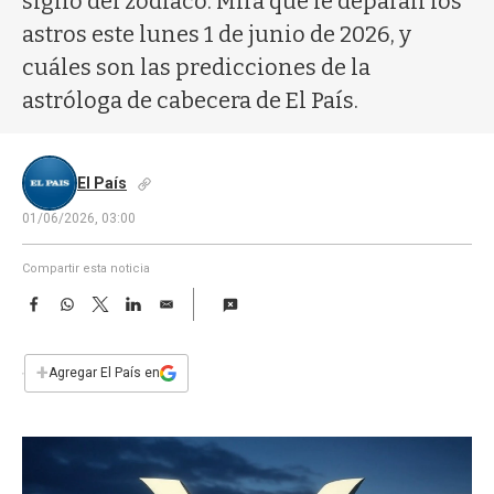
signo del zodíaco. Mirá qué le deparan los
a
astros este lunes 1 de junio de 2026, y
cuáles son las predicciones de la
astróloga de cabecera de El País.
El País
01/06/2026, 03:00
Compartir esta noticia
F
W
T
L
E
a
h
w
i
m
c
a
i
n
a
e
t
t
k
i
+
Agregar El País en
b
s
t
e
l
o
A
e
d
o
p
r
I
k
p
n