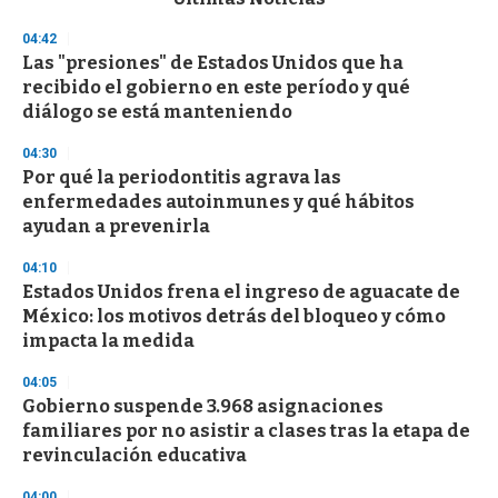
o
n
04:42
d
Las "presiones" de Estados Unidos que ha
s
o
recibido el gobierno en este período y qué
f
diálogo se está manteniendo
3
3
s
04:30
e
Por qué la periodontitis agrava las
c
enfermedades autoinmunes y qué hábitos
o
n
ayudan a prevenirla
d
s
04:10
Estados Unidos frena el ingreso de aguacate de
México: los motivos detrás del bloqueo y cómo
impacta la medida
04:05
Gobierno suspende 3.968 asignaciones
familiares por no asistir a clases tras la etapa de
revinculación educativa
04:00