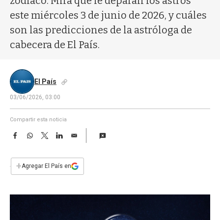
zodíaco. Mirá qué le deparan los astros
a
este miércoles 3 de junio de 2026, y cuáles
son las predicciones de la astróloga de
cabecera de El País.
El País
03/06/2026, 03:00
Compartir esta noticia
F
W
T
L
E
a
h
w
i
m
c
a
i
n
a
e
t
t
k
i
+
Agregar El País en
b
s
t
e
l
o
A
e
d
o
p
r
I
k
p
n