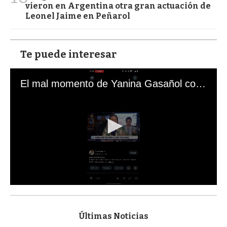
vieron en Argentina otra gran actuación de
Leonel Jaime en Peñarol
Te puede interesar
El mal momento de Yanina Gasañol con un hincha argentino en "Subrayado"
0
s
e
c
Últimas Noticias
o