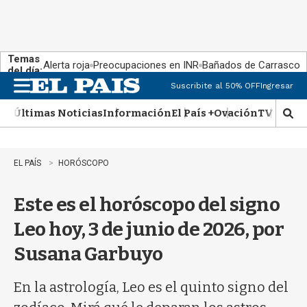
Temas
Alerta roja
Preocupaciones en INR
Bañados de Carrasco
del día:
Suscribite al 50% OFF
Ingresar
M
e
Últimas Noticias
Información
El País +
Ovación
TV Show
n
M
u
o
s
t
EL PAÍS
HORÓSCOPO
r
a
Este es el horóscopo del signo
r
b
Leo hoy, 3 de junio de 2026, por
�
s
Susana Garbuyo
q
u
e
En la astrología, Leo es el quinto signo del
d