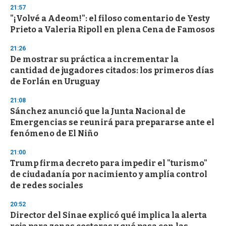
n
21:57
d
"¡Volvé a Adeom!": el filoso comentario de Yesty
s
o
Prieto a Valeria Ripoll en plena Cena de Famosos
f
3
21:26
3
s
De mostrar su práctica a incrementar la
e
cantidad de jugadores citados: los primeros días
c
de Forlán en Uruguay
o
n
d
21:08
s
Sánchez anunció que la Junta Nacional de
Emergencias se reunirá para prepararse ante el
fenómeno de El Niño
21:00
Trump firma decreto para impedir el "turismo"
de ciudadanía por nacimiento y amplía control
de redes sociales
20:52
Director del Sinae explicó qué implica la alerta