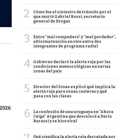
2
Cómo fue el siniestro de tránsito por el
que murió Gabriel Rossi, secretario
general de Drogas
3
Entre "mal compañero" y "mal perdedor",
altísima tensión en vivo entre dos
integrantes de programa radial
4
Gobierno declaró la alerta roja por las
condiciones meteorológicas en varias
zonas del país
5
Director del Sinae explicó qué implica la
alerta roja para zonas costeras y qué
pasa con las clases
 2026
:
6
La confesión de una uruguaya en "Ahora
Caigo" Argentina que descolocó a Darío
Barassi y se hizo viral
Qué significa la alerta roja decretada por