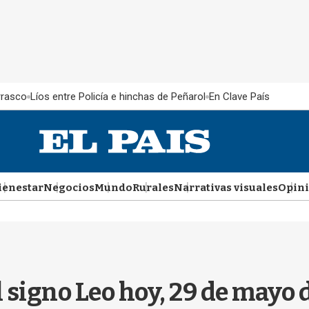
rrasco
Líos entre Policía e hinchas de Peñarol
En Clave País
ienestar
Negocios
Mundo
Rurales
Narrativas visuales
Opin
l signo Leo hoy, 29 de mayo