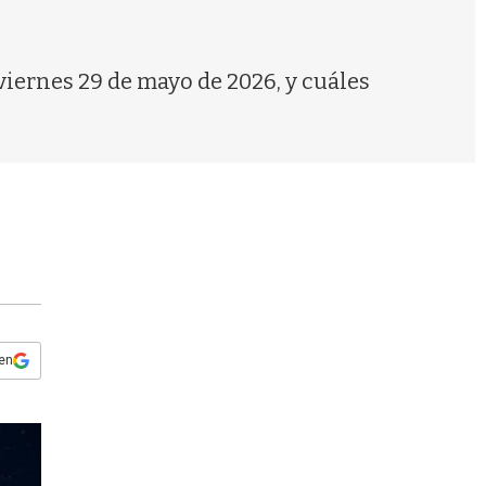
s
q
u
e
 viernes 29 de mayo de 2026, y cuáles
d
a
 en