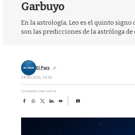
Garbuyo
En la astrología, Leo es el quinto signo
son las predicciones de la astróloga de 
El País
29/05/2026, 03:00
Compartir esta noticia
F
W
T
L
E
a
h
w
i
m
c
a
i
n
a
e
t
t
k
i
b
s
t
e
l
o
A
e
d