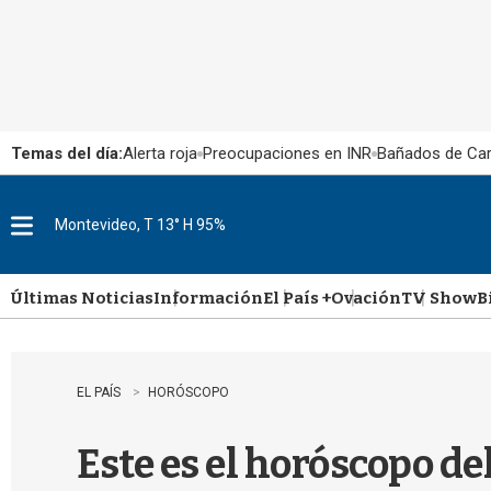
Temas del día:
Alerta roja
Preocupaciones en INR
Bañados de Ca
Montevideo, T 13° H 95%
M
e
n
u
Últimas Noticias
Información
El País +
Ovación
TV Show
B
EL PAÍS
HORÓSCOPO
Este es el horóscopo de