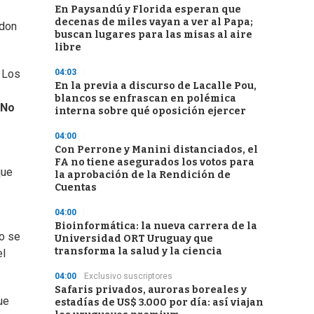
En Paysandú y Florida esperan que
decenas de miles vayan a ver al Papa;
 don
buscan lugares para las misas al aire
libre
04:03
. Los
En la previa a discurso de Lacalle Pou,
blancos se enfrascan en polémica
No
interna sobre qué oposición ejercer
04:00
Con Perrone y Manini distanciados, el
FA no tiene asegurados los votos para
que
la aprobación de la Rendición de
Cuentas
04:00
Bioinformática: la nueva carrera de la
no se
Universidad ORT Uruguay que
transforma la salud y la ciencia
el
04:00
Exclusivo suscriptores
Safaris privados, auroras boreales y
ue
estadías de US$ 3.000 por día: así viajan