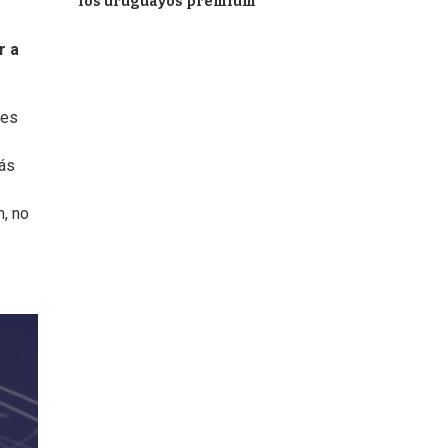
los uruguayos premium
r a
les
más
n, no