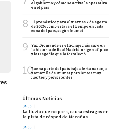
7
el gobierno y cómo se activa la operativa
en el país
8
El pronóstico para el viernes 7 de agosto
de 2026: cómo estará el tiempo en cada
zona del país, según Inumet
9
Yan Diomande es el fichaje más caro en
la historia de Real Madrid: origen atípico
y la tragedia que lo fortaleció
10
Buena parte del país bajo alerta naranja
y amarilla de Inumet por vientos muy
fuertes y persistentes
yes
Últimas Noticias
04:06
La lluvia que no para, causa estragos en
la pista de césped de Maroñas
04:05