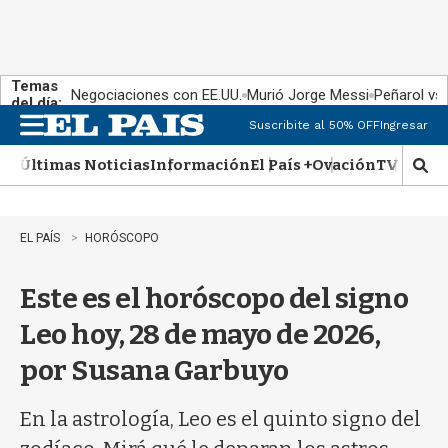
Temas
Negociaciones con EE.UU.
Murió Jorge Messi
Peñarol vs
del día:
Suscribite al 50% OFF
Ingresar
M
e
Últimas Noticias
Información
El País +
Ovación
TV Show
n
M
u
o
s
t
EL PAÍS
HORÓSCOPO
r
a
Este es el horóscopo del signo
r
b
Leo hoy, 28 de mayo de 2026,
�
s
por Susana Garbuyo
q
u
e
En la astrología, Leo es el quinto signo del
d