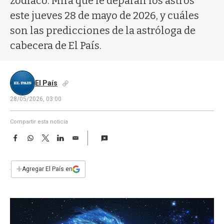
zodíaco. Mirá qué le deparan los astros
a
este jueves 28 de mayo de 2026, y cuáles
son las predicciones de la astróloga de
cabecera de El País.
El País
28/05/2026, 03:00
Compartir esta noticia
F
W
T
L
E
a
h
w
i
m
c
a
i
n
a
e
t
t
k
i
+
Agregar El País en
b
s
t
e
l
o
A
e
d
o
p
r
I
k
p
n