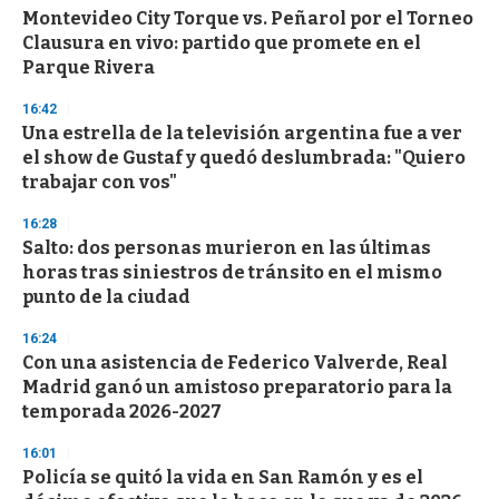
Montevideo City Torque vs. Peñarol por el Torneo
s
o
Clausura en vivo: partido que promete en el
f
Parque Rivera
3
3
s
16:42
e
Una estrella de la televisión argentina fue a ver
c
el show de Gustaf y quedó deslumbrada: "Quiero
o
n
trabajar con vos"
d
s
16:28
Salto: dos personas murieron en las últimas
horas tras siniestros de tránsito en el mismo
punto de la ciudad
16:24
Con una asistencia de Federico Valverde, Real
Madrid ganó un amistoso preparatorio para la
temporada 2026-2027
16:01
Policía se quitó la vida en San Ramón y es el