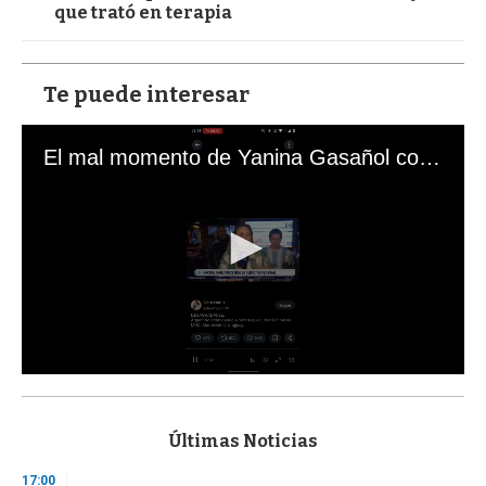
que trató en terapia
Te puede interesar
El mal momento de Yanina Gasañol con un hincha argentino en "Subrayado"
0
s
e
c
Últimas Noticias
o
n
17:00
d