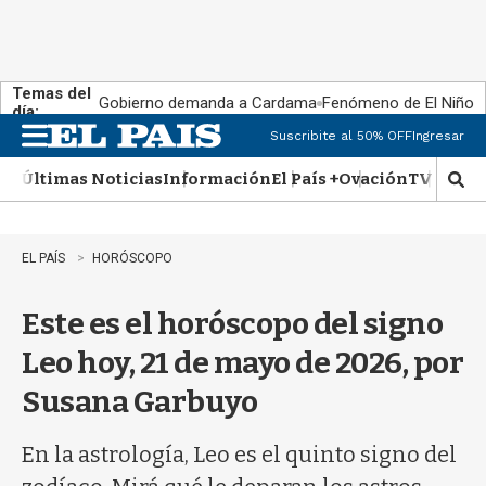
Temas del
Gobierno demanda a Cardama
Fenómeno de El Niño
día:
Suscribite al 50% OFF
Ingresar
M
e
Últimas Noticias
Información
El País +
Ovación
TV Show
n
M
u
o
s
t
EL PAÍS
HORÓSCOPO
r
a
Este es el horóscopo del signo
r
b
Leo hoy, 21 de mayo de 2026, por
�
s
Susana Garbuyo
q
u
e
En la astrología, Leo es el quinto signo del
d