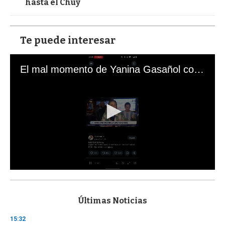
hasta el Chuy
Te puede interesar
El mal momento de Yanina Gasañol con un hincha argentino en "Subrayado"
0
s
e
c
Últimas Noticias
o
n
15:32
d