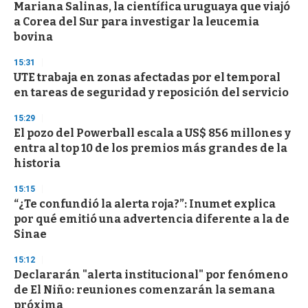
Mariana Salinas, la científica uruguaya que viajó
s
o
a Corea del Sur para investigar la leucemia
f
bovina
3
3
s
15:31
e
UTE trabaja en zonas afectadas por el temporal
c
en tareas de seguridad y reposición del servicio
o
n
d
15:29
s
El pozo del Powerball escala a US$ 856 millones y
entra al top 10 de los premios más grandes de la
historia
15:15
“¿Te confundió la alerta roja?”: Inumet explica
por qué emitió una advertencia diferente a la de
Sinae
15:12
Declararán "alerta institucional" por fenómeno
de El Niño: reuniones comenzarán la semana
próxima