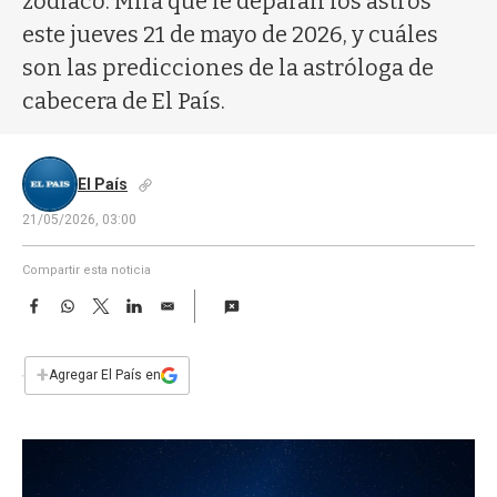
zodíaco. Mirá qué le deparan los astros
a
este jueves 21 de mayo de 2026, y cuáles
son las predicciones de la astróloga de
cabecera de El País.
El País
21/05/2026, 03:00
Compartir esta noticia
F
W
T
L
E
a
h
w
i
m
c
a
i
n
a
e
t
t
k
i
+
Agregar El País en
b
s
t
e
l
o
A
e
d
o
p
r
I
k
p
n