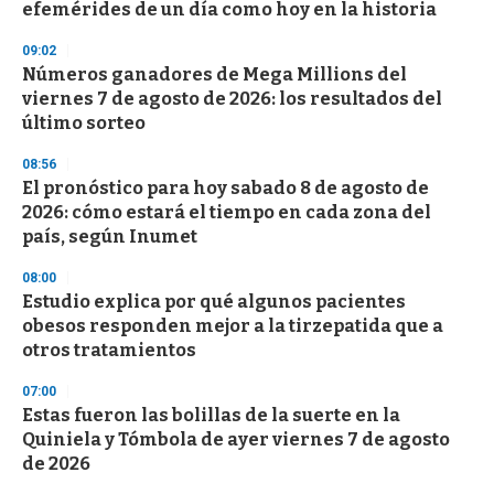
efemérides de un día como hoy en la historia
o
n
d
09:02
s
Números ganadores de Mega Millions del
viernes 7 de agosto de 2026: los resultados del
último sorteo
08:56
El pronóstico para hoy sabado 8 de agosto de
2026: cómo estará el tiempo en cada zona del
país, según Inumet
08:00
Estudio explica por qué algunos pacientes
obesos responden mejor a la tirzepatida que a
otros tratamientos
07:00
Estas fueron las bolillas de la suerte en la
Quiniela y Tómbola de ayer viernes 7 de agosto
de 2026