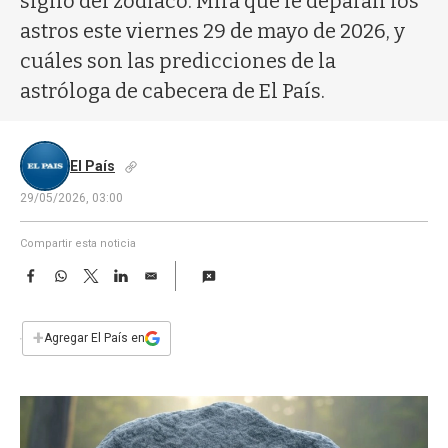
signo del zodíaco. Mirá qué le deparan los
a
astros este viernes 29 de mayo de 2026, y
cuáles son las predicciones de la
astróloga de cabecera de El País.
El País
29/05/2026, 03:00
Compartir esta noticia
F
W
T
L
E
a
h
w
i
m
c
a
i
n
a
e
t
t
k
i
+
Agregar El País en
b
s
t
e
l
o
A
e
d
o
p
r
I
k
p
n