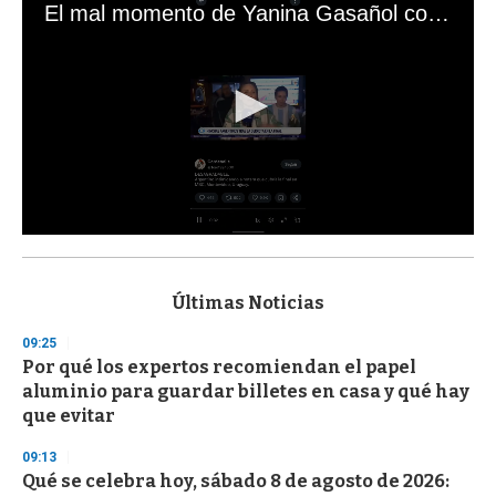
El mal momento de Yanina Gasañol con un hincha argentino en "Subrayado"
0
s
e
c
Últimas Noticias
o
n
09:25
d
Por qué los expertos recomiendan el papel
s
o
aluminio para guardar billetes en casa y qué hay
f
que evitar
3
3
s
09:13
e
Qué se celebra hoy, sábado 8 de agosto de 2026:
c