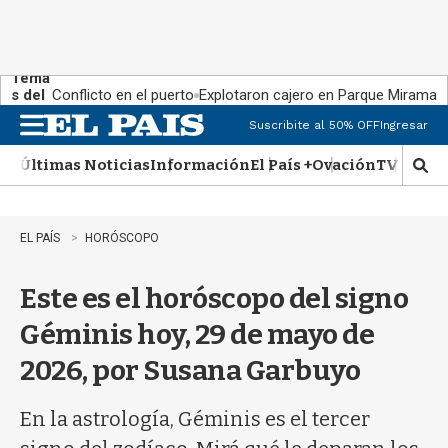
Tema
s del
Conflicto en el puerto
Explotaron cajero en Parque Miramar
día:
Suscribite al 50% OFF
Ingresar
M
e
Últimas Noticias
Información
El País +
Ovación
TV Show
n
M
u
o
s
t
EL PAÍS
HORÓSCOPO
r
a
Este es el horóscopo del signo
r
b
Géminis hoy, 29 de mayo de
�
s
2026, por Susana Garbuyo
q
u
e
En la astrología, Géminis es el tercer
d