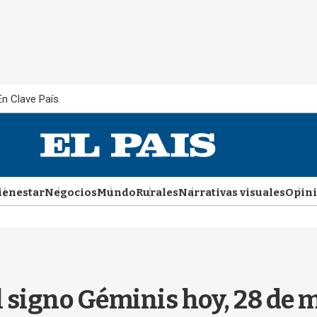
En Clave País
ienestar
Negocios
Mundo
Rurales
Narrativas visuales
Opin
l signo Géminis hoy, 28 de 