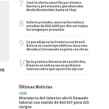
7
Cesó la alerta amarilla por vientos
fuertes y persistentes que abarcaba
desde Montevideo hasta el Chuy
8
Safaris privados, auroras boreales y
estadías de US$ 3.000 por día: así viajan
los uruguayos premium
9
La paradoja en la frontera con Brasil:
Rivera no construye edificios hace una
década y Livramento explota con obras
10
En la previa a discurso de Lacalle Pou,
blancos se enfrascan en polémica
en
interna sobre qué oposición ejercer
Últimas Noticias
13:25
Ministerio del Interior abrió llamado
laboral con sueldo de $63.937 para 223
cargos