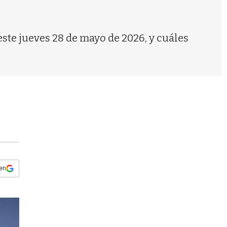
s
q
u
e
 este jueves 28 de mayo de 2026, y cuáles
d
a
 en