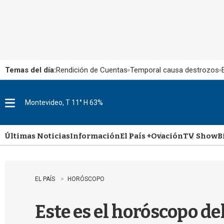
Temas del día:
Rendición de Cuentas
Temporal causa destrozos
Montevideo, T 11° H 63%
M
e
n
u
Últimas Noticias
Información
El País +
Ovación
TV Show
B
EL PAÍS
HORÓSCOPO
Este es el horóscopo de