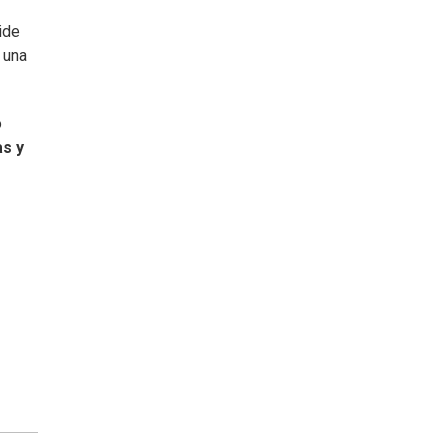
ide
 una
o
as y