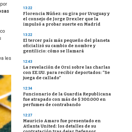
 por
13:22
osas
Florencia Núñez: su gira por Uruguay y
el consejo de Jorge Drexler que la
impulsó a probar suerte en Madrid
oco
13:22
s
El tercer país más pequeño del planeta
oficializó su cambio de nombre y
gentilicio: cómo se llamará
va les
12:43
La revelación de Orsi sobre las charlas
con EE.UU. para recibir deportados: “Se
juega de callado”
12:34
Funcionario de la Guardia Republicana
fue atrapado con más de $ 300.000 en
perfumes de contrabando
12:27
Mauricio Amaro fue presentado en
Atlanta United: los detalles de su
contratación tras dejar Defensor