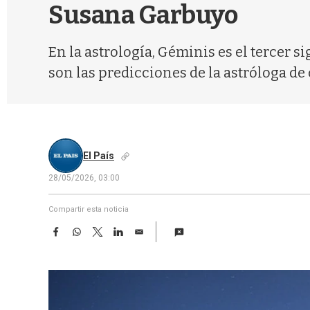
Susana Garbuyo
En la astrología, Géminis es el tercer s
son las predicciones de la astróloga de 
El País
28/05/2026, 03:00
Compartir esta noticia
F
W
T
L
E
a
h
w
i
m
c
a
i
n
a
e
t
t
k
i
b
s
t
e
l
o
A
e
d