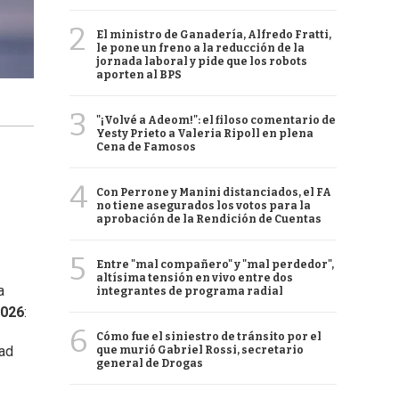
2
El ministro de Ganadería, Alfredo Fratti,
le pone un freno a la reducción de la
jornada laboral y pide que los robots
aporten al BPS
3
"¡Volvé a Adeom!": el filoso comentario de
Yesty Prieto a Valeria Ripoll en plena
Cena de Famosos
4
Con Perrone y Manini distanciados, el FA
no tiene asegurados los votos para la
aprobación de la Rendición de Cuentas
5
Entre "mal compañero" y "mal perdedor",
altísima tensión en vivo entre dos
a
integrantes de programa radial
2026
:
6
Cómo fue el siniestro de tránsito por el
dad
que murió Gabriel Rossi, secretario
general de Drogas