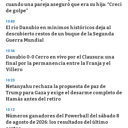
c
cuando una pareja aseguró que era su hija: “Crecí
o
n
de golpe”
d
s
10:40
El río Danubio en mínimos históricos deja al
descubierto restos de un buque de la Segunda
Guerra Mundial
10:34
Danubio 0-0 Cerro en vivo por el Clausura: una
final por la permanencia entre la Franja y el
Villero
10:23
Netanyahu rechaza la propuesta de paz de
Trump para Gaza y exige el desarme completo de
Hamás antes del retiro
10:12
Números ganadores del Powerball del sábado 8
de agosto de 2026: los resultados del último