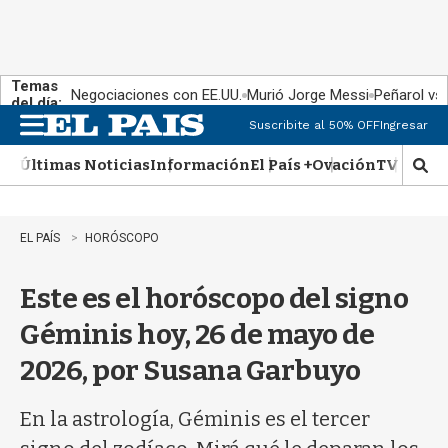
Temas
Negociaciones con EE.UU.
Murió Jorge Messi
Peñarol vs
del día:
Suscribite al 50% OFF
Ingresar
M
e
Últimas Noticias
Información
El País +
Ovación
TV Show
n
M
u
o
s
t
EL PAÍS
HORÓSCOPO
r
a
Este es el horóscopo del signo
r
b
Géminis hoy, 26 de mayo de
�
s
2026, por Susana Garbuyo
q
u
e
En la astrología, Géminis es el tercer
d