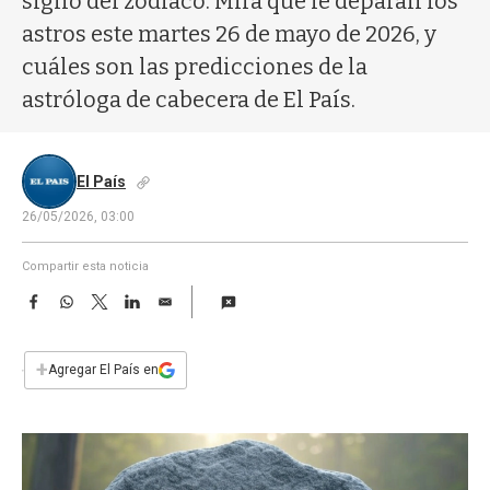
signo del zodíaco. Mirá qué le deparan los
a
astros este martes 26 de mayo de 2026, y
cuáles son las predicciones de la
astróloga de cabecera de El País.
El País
26/05/2026, 03:00
Compartir esta noticia
F
W
T
L
E
a
h
w
i
m
c
a
i
n
a
e
t
t
k
i
+
Agregar El País en
b
s
t
e
l
o
A
e
d
o
p
r
I
k
p
n