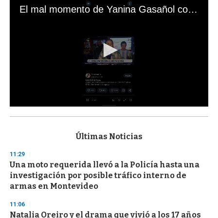
El mal momento de Yanina Gasañol con un hincha argentino en "Subrayado"
0
s
e
c
Últimas Noticias
o
n
11:29
d
Una moto requerida llevó a la Policía hasta una
s
o
investigación por posible tráfico interno de
f
armas en Montevideo
3
3
s
11:06
e
Natalia Oreiro y el drama que vivió a los 17 años