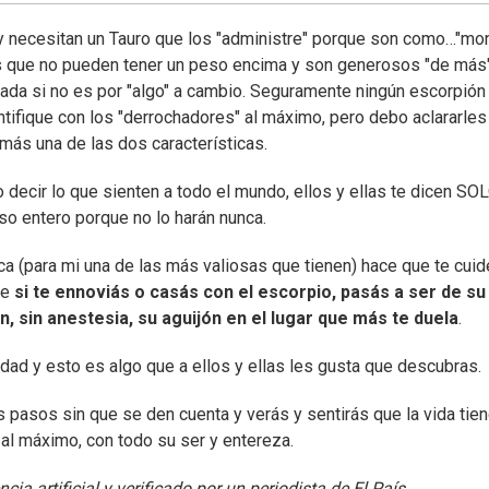
y necesitan un Tauro que los "administre" porque son como…"mo
os que no pueden tener un peso encima y son generosos "de más"
nada si no es por "algo" a cambio. Seguramente ningún escorpión
entifique con los "derrochadores" al máximo, pero debo aclararle
más una de las dos características.
 decir lo que sienten a todo el mundo, ellos y ellas te dicen SO
so entero porque no lo harán nunca.
ca (para mi una de las más valiosas que tienen) hace que te cuid
ue
si te ennoviás o casás con el escorpio, pasás a ser de su
n, sin anestesia, su aguijón en el lugar que más te duela
.
dad y esto es algo que a ellos y ellas les gusta que descubras.
s pasos sin que se den cuenta y verás y sentirás que la vida tie
 al máximo, con todo su ser y entereza.
ia artificial y verificado por un periodista de El País.