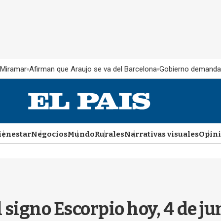
 Miramar
Afirman que Araujo se va del Barcelona
Gobierno demanda
ienestar
Negocios
Mundo
Rurales
Narrativas visuales
Opin
l signo Escorpio hoy, 4 de j