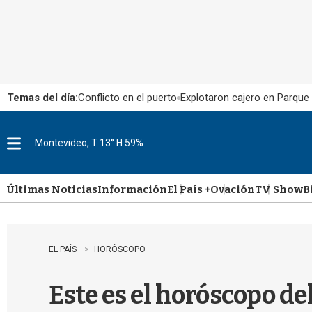
Temas del día:
Conflicto en el puerto
Explotaron cajero en Parque
Montevideo, T 13° H 59%
M
e
n
u
Últimas Noticias
Información
El País +
Ovación
TV Show
B
EL PAÍS
HORÓSCOPO
Este es el horóscopo de