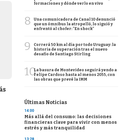
formaciones y dónde verlo en vivo
8
Una comunicadora de Canal 10 denunció
que un ómnibus la atropelló, lo siguió y
enfrentó al chofer: "En shock"
9
Correrá 50 km al día por todo Uruguay: la
historia de superación tras el nuevo
desafío de Santiago Stirling
10
La basura de Montevideo seguirá yendo a
Felipe Cardoso hasta al menos 2055, con
las obras que prevé la IMM
ás
Últimas Noticias
14:00
Más allá del consumo: las decisiones
financieras clave para vivir con menos
estrés y más tranquilidad
13:28