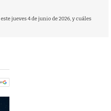
s
q
u
e
 este jueves 4 de junio de 2026, y cuáles
d
a
 en