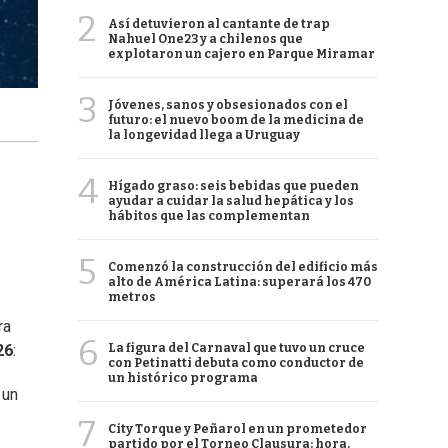
2
Así detuvieron al cantante de trap
Nahuel One23 y a chilenos que
explotaron un cajero en Parque Miramar
3
Jóvenes, sanos y obsesionados con el
futuro: el nuevo boom de la medicina de
la longevidad llega a Uruguay
4
Hígado graso: seis bebidas que pueden
ayudar a cuidar la salud hepática y los
hábitos que las complementan
5
Comenzó la construcción del edificio más
alto de América Latina: superará los 470
metros
ra
6
La figura del Carnaval que tuvo un cruce
26
:
con Petinatti debuta como conductor de
un histórico programa
 un
7
City Torque y Peñarol en un prometedor
partido por el Torneo Clausura: hora,