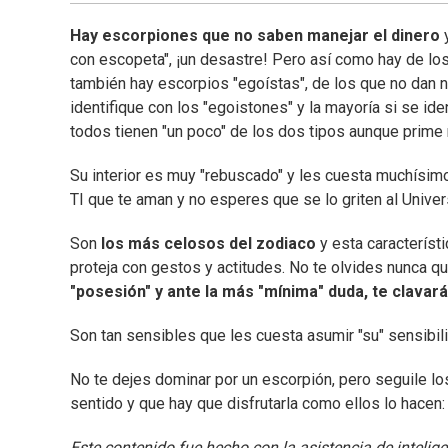
Hay escorpiones que no saben manejar el dinero
con escopeta", ¡un desastre! Pero así como hay de l
también hay escorpios "egoístas", de los que no dan 
identifique con los "egoistones" y la mayoría si se id
todos tienen "un poco" de los dos tipos aunque prime 
Su interior es muy "rebuscado" y les cuesta muchísimo
TI que te aman y no esperes que se lo griten al Univer
Son
los más celosos del zodiaco
y esta característi
proteja con gestos y actitudes. No te olvides nunca q
"posesión" y ante la más "mínima" duda, te clavará
Son tan sensibles que les cuesta asumir "su" sensibili
No te dejes dominar por un escorpión, pero seguile lo
sentido y que hay que disfrutarla como ellos lo hacen:
Este contenido fue hecho con la asistencia de inteligenc