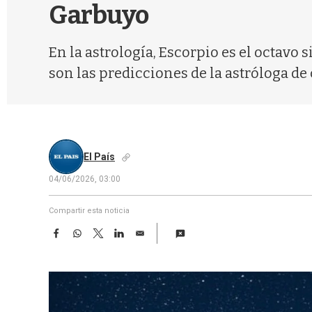
Garbuyo
En la astrología, Escorpio es el octavo s
son las predicciones de la astróloga de 
El País
04/06/2026, 03:00
Compartir esta noticia
F
W
T
L
E
a
h
w
i
m
c
a
i
n
a
e
t
t
k
i
b
s
t
e
l
o
A
e
d