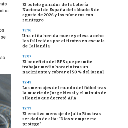
más
El boleto ganador de la Lotería
Nacional de España del sábado 8 de
gudos
agosto de 2026 y los números con
reintegro
los
13:16
Una niña herida muere y eleva a ocho
 se
los fallecidos por el tiroteo en escuela
,
de Tailandia
13:07
eso
El beneficio del BPS que permite
trabajar medio horario tras un
nacimiento y cobrar el 50 % del jornal
12:43
Los mensajes del mundo del fútbol tras
la muerte de Jorge Messi y el minuto de
silencio que decretó AFA
12:11
El emotivo mensaje de Julio Ríos tras
ser dado de alta: "Dios siempre me
protege"