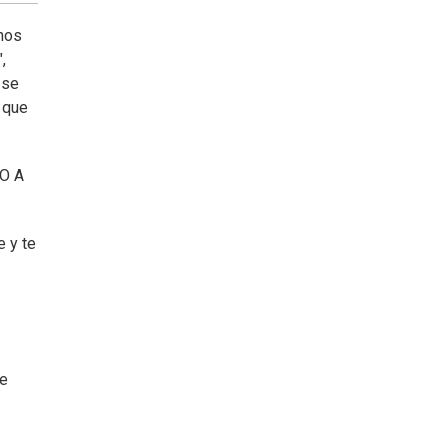
nos
,
 se
s que
LO A
e y te
ne