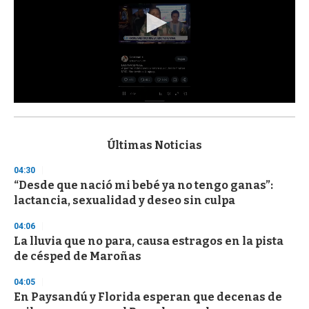
0
s
e
c
Últimas Noticias
o
n
04:30
d
“Desde que nació mi bebé ya no tengo ganas”:
s
o
lactancia, sexualidad y deseo sin culpa
f
3
04:06
3
s
La lluvia que no para, causa estragos en la pista
e
de césped de Maroñas
c
o
04:05
n
d
En Paysandú y Florida esperan que decenas de
s