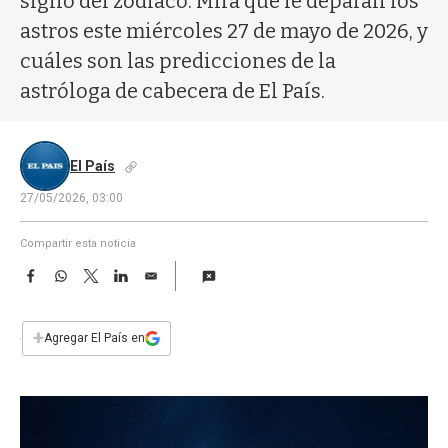
signo del zodíaco. Mirá qué le deparan los
a
astros este miércoles 27 de mayo de 2026, y
cuáles son las predicciones de la
astróloga de cabecera de El País.
El País
27/05/2026, 03:00
Compartir esta noticia
F
W
T
L
E
a
h
w
i
m
c
a
i
n
a
e
t
t
k
i
+
Agregar El País en
b
s
t
e
l
o
A
e
d
o
p
r
I
k
p
n