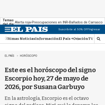
Temas
Alerta roja
Preocupaciones en INR
Bañados de Carrasco
del día:
Suscribite al 50% OFF
Ingresar
M
e
Últimas Noticias
Información
El País +
Ovación
TV Show
n
M
u
o
s
t
EL PAÍS
HORÓSCOPO
r
a
Este es el horóscopo del signo
r
b
Escorpio hoy, 27 de mayo de
�
s
2026, por Susana Garbuyo
q
u
e
En la astrología, Escorpio es el octavo
d