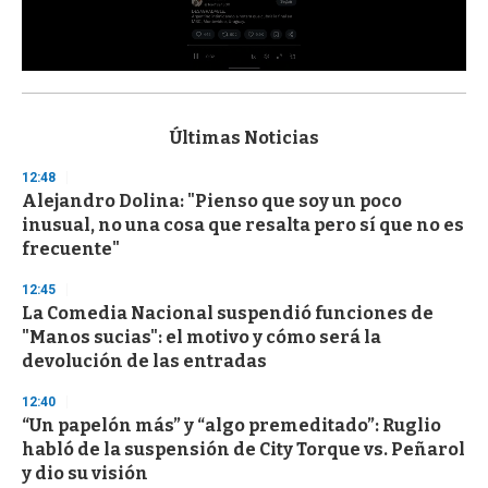
0
s
e
c
Últimas Noticias
o
n
12:48
d
Alejandro Dolina: "Pienso que soy un poco
s
o
inusual, no una cosa que resalta pero sí que no es
f
frecuente"
3
3
s
12:45
e
La Comedia Nacional suspendió funciones de
c
"Manos sucias": el motivo y cómo será la
o
n
devolución de las entradas
d
s
12:40
“Un papelón más” y “algo premeditado”: Ruglio
habló de la suspensión de City Torque vs. Peñarol
y dio su visión