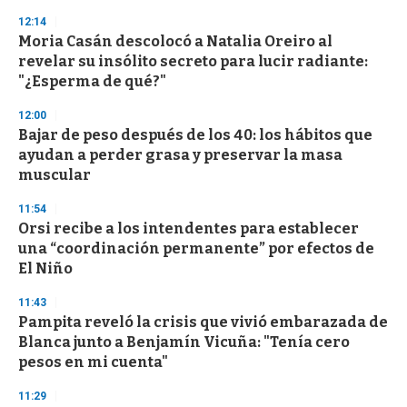
12:14
Moria Casán descolocó a Natalia Oreiro al
revelar su insólito secreto para lucir radiante:
"¿Esperma de qué?"
12:00
Bajar de peso después de los 40: los hábitos que
ayudan a perder grasa y preservar la masa
muscular
11:54
Orsi recibe a los intendentes para establecer
una “coordinación permanente” por efectos de
El Niño
11:43
Pampita reveló la crisis que vivió embarazada de
Blanca junto a Benjamín Vicuña: "Tenía cero
pesos en mi cuenta"
11:29