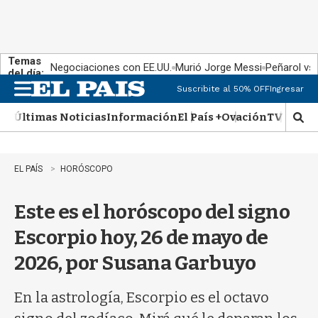
Temas
Negociaciones con EE.UU.
Murió Jorge Messi
Peñarol vs
del día:
Suscribite al 50% OFF
Ingresar
M
e
Últimas Noticias
Información
El País +
Ovación
TV Show
n
M
u
o
s
t
EL PAÍS
HORÓSCOPO
r
a
Este es el horóscopo del signo
r
b
Escorpio hoy, 26 de mayo de
�
s
2026, por Susana Garbuyo
q
u
e
En la astrología, Escorpio es el octavo
d