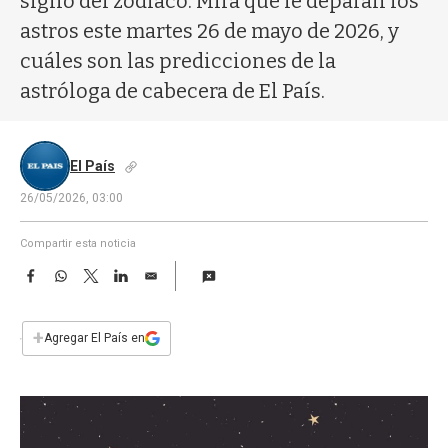
signo del zodíaco. Mirá qué le deparan los
a
astros este martes 26 de mayo de 2026, y
cuáles son las predicciones de la
astróloga de cabecera de El País.
El País
26/05/2026, 03:00
Compartir esta noticia
F
W
T
L
E
a
h
w
i
m
c
a
i
n
a
e
t
t
k
i
+
Agregar El País en
b
s
t
e
l
o
A
e
d
o
p
r
I
k
p
n