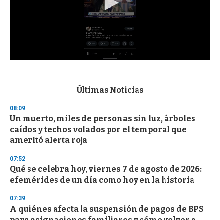
0
s
e
c
Últimas Noticias
o
n
08:09
d
Un muerto, miles de personas sin luz, árboles
s
o
caídos y techos volados por el temporal que
f
ameritó alerta roja
3
3
s
07:52
e
Qué se celebra hoy, viernes 7 de agosto de 2026:
c
efemérides de un día como hoy en la historia
o
n
d
07:39
s
A quiénes afecta la suspensión de pagos de BPS
para asignaciones familiares y cómo volver a