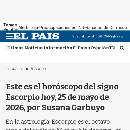
Temas
Alerta roja
Preocupaciones en INR
Bañados de Carrasco
del día:
Suscribite al 50% OFF
Ingresar
M
e
Últimas Noticias
Información
El País +
Ovación
TV Show
n
M
u
o
s
t
EL PAÍS
HORÓSCOPO
r
a
Este es el horóscopo del signo
r
b
Escorpio hoy, 25 de mayo de
�
s
2026, por Susana Garbuyo
q
u
e
En la astrología, Escorpio es el octavo
d