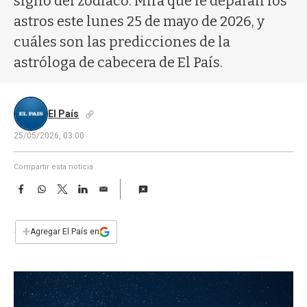
signo del zodíaco. Mirá qué le deparan los
a
astros este lunes 25 de mayo de 2026, y
cuáles son las predicciones de la
astróloga de cabecera de El País.
El País
25/05/2026, 03:00
Compartir esta noticia
F
W
T
L
E
a
h
w
i
m
c
a
i
n
a
e
t
t
k
i
+
Agregar El País en
b
s
t
e
l
o
A
e
d
o
p
r
I
k
p
n