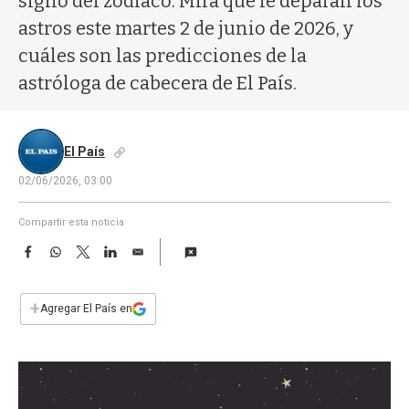
signo del zodíaco. Mirá qué le deparan los
a
astros este martes 2 de junio de 2026, y
cuáles son las predicciones de la
astróloga de cabecera de El País.
El País
02/06/2026, 03:00
Compartir esta noticia
F
W
T
L
E
a
h
w
i
m
c
a
i
n
a
e
t
t
k
i
+
Agregar El País en
b
s
t
e
l
o
A
e
d
o
p
r
I
k
p
n