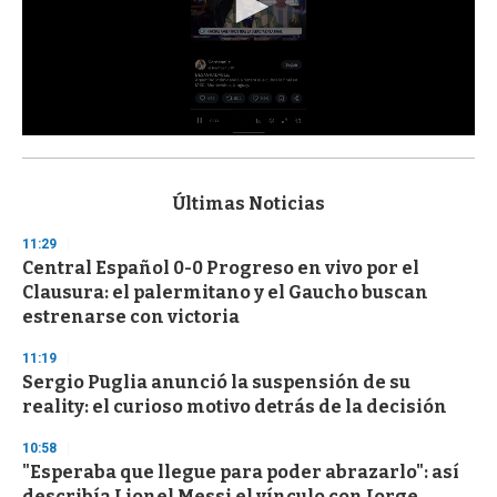
0
s
e
c
Últimas Noticias
o
n
11:29
d
Central Español 0-0 Progreso en vivo por el
s
o
Clausura: el palermitano y el Gaucho buscan
f
estrenarse con victoria
3
3
s
11:19
e
Sergio Puglia anunció la suspensión de su
c
reality: el curioso motivo detrás de la decisión
o
n
d
10:58
s
"Esperaba que llegue para poder abrazarlo": así
describía Lionel Messi el vínculo con Jorge