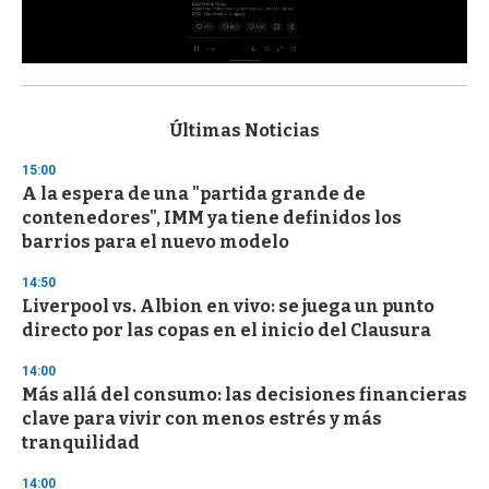
0
s
e
c
Últimas Noticias
o
n
15:00
d
A la espera de una "partida grande de
s
o
contenedores", IMM ya tiene definidos los
f
barrios para el nuevo modelo
3
3
s
14:50
e
Liverpool vs. Albion en vivo: se juega un punto
c
directo por las copas en el inicio del Clausura
o
n
d
14:00
s
Más allá del consumo: las decisiones financieras
clave para vivir con menos estrés y más
tranquilidad
14:00