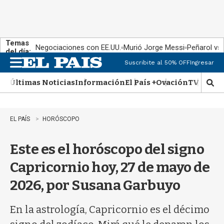
Temas
Negociaciones con EE.UU.
Murió Jorge Messi
Peñarol vs
del día:
Suscribite al 50% OFF
Ingresar
M
e
Últimas Noticias
Información
El País +
Ovación
TV Show
n
M
u
o
s
t
EL PAÍS
HORÓSCOPO
r
a
Este es el horóscopo del signo
r
b
Capricornio hoy, 27 de mayo de
�
s
2026, por Susana Garbuyo
q
u
e
En la astrología, Capricornio es el décimo
d