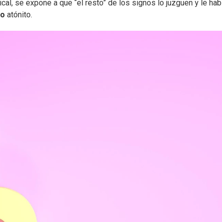
cal, se expone a que “el resto” de los signos lo juzguen y le hab
co
atónito.