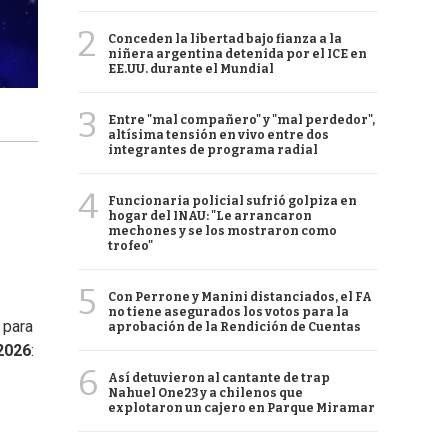
2
Conceden la libertad bajo fianza a la
niñera argentina detenida por el ICE en
EE.UU. durante el Mundial
3
Entre "mal compañero" y "mal perdedor",
altísima tensión en vivo entre dos
integrantes de programa radial
4
Funcionaria policial sufrió golpiza en
hogar del INAU: "Le arrancaron
mechones y se los mostraron como
trofeo"
5
Con Perrone y Manini distanciados, el FA
no tiene asegurados los votos para la
 para
aprobación de la Rendición de Cuentas
2026
:
6
Así detuvieron al cantante de trap
Nahuel One23 y a chilenos que
explotaron un cajero en Parque Miramar