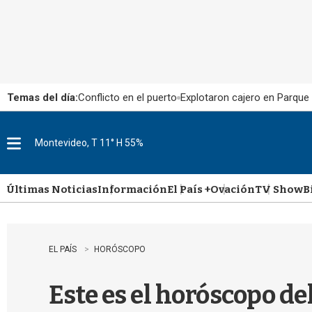
Temas del día:
Conflicto en el puerto
Explotaron cajero en Parque
Montevideo, T 11° H 55%
M
e
n
u
Últimas Noticias
Información
El País +
Ovación
TV Show
B
EL PAÍS
HORÓSCOPO
Este es el horóscopo de