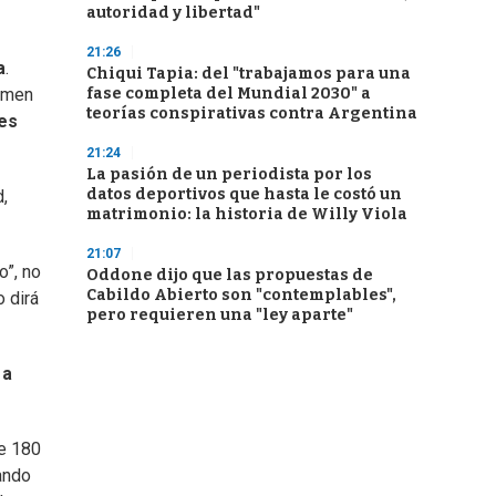
autoridad y libertad"
21:26
a
.
Chiqui Tapia: del "trabajamos para una
fase completa del Mundial 2030" a
umen
teorías conspirativas contra Argentina
nes
21:24
La pasión de un periodista por los
datos deportivos que hasta le costó un
,
matrimonio: la historia de Willy Viola
21:07
o”, no
Oddone dijo que las propuestas de
Cabildo Abierto son "contemplables",
o dirá
pero requieren una "ley aparte"
 a
de 180
ando