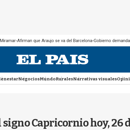
 Miramar
Afirman que Araujo se va del Barcelona
Gobierno demanda
ienestar
Negocios
Mundo
Rurales
Narrativas visuales
Opin
l signo Capricornio hoy, 26 