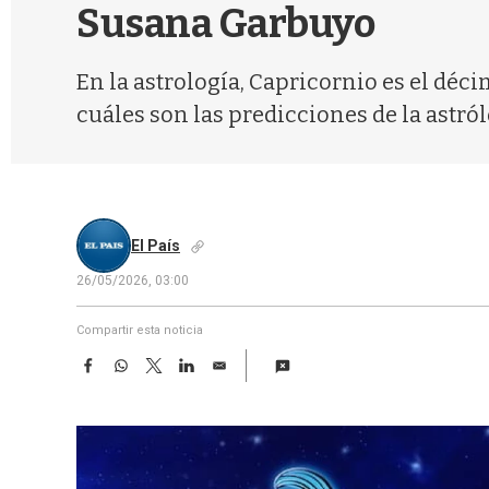
Susana Garbuyo
En la astrología, Capricornio es el déci
cuáles son las predicciones de la astról
El País
26/05/2026, 03:00
Compartir esta noticia
F
W
T
L
E
a
h
w
i
m
c
a
i
n
a
e
t
t
k
i
b
s
t
e
l
o
A
e
d