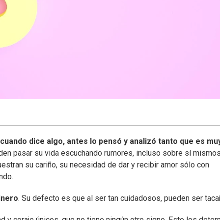
cuando dice algo, antes lo pensó y analizó tanto que es mu
ueden pasar su vida escuchando rumores, incluso sobre sí mismos
estran su cariño, su necesidad de dar y recibir amor sólo con
ndo.
inero
. Su defecto es que al ser tan cuidadosos, pueden ser taca
 y coraje únicos, que no tiene ningún otro signo. Esto los deter