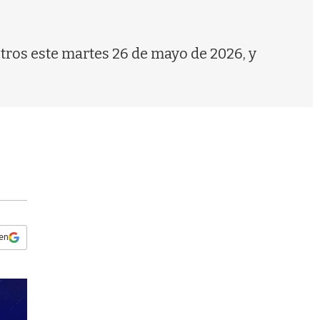
s
q
u
e
stros este martes 26 de mayo de 2026, y
d
a
 en