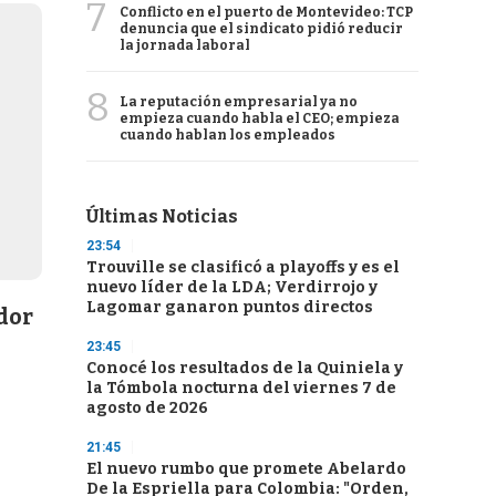
7
Conflicto en el puerto de Montevideo: TCP
denuncia que el sindicato pidió reducir
la jornada laboral
8
La reputación empresarial ya no
empieza cuando habla el CEO; empieza
cuando hablan los empleados
Últimas Noticias
23:54
Trouville se clasificó a playoffs y es el
nuevo líder de la LDA; Verdirrojo y
Lagomar ganaron puntos directos
dor
23:45
Conocé los resultados de la Quiniela y
la Tómbola nocturna del viernes 7 de
agosto de 2026
21:45
El nuevo rumbo que promete Abelardo
De la Espriella para Colombia: "Orden,