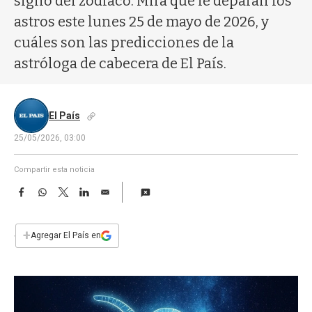
signo del zodíaco. Mirá qué le deparan los
a
astros este lunes 25 de mayo de 2026, y
cuáles son las predicciones de la
astróloga de cabecera de El País.
El País
25/05/2026, 03:00
Compartir esta noticia
F
W
T
L
E
a
h
w
i
m
c
a
i
n
a
e
t
t
k
i
+
Agregar El País en
b
s
t
e
l
o
A
e
d
o
p
r
I
k
p
n