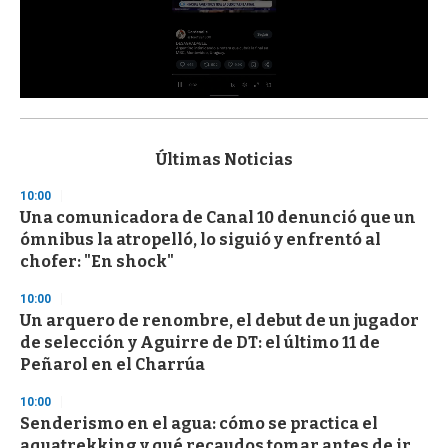
0
s
e
c
Últimas Noticias
o
n
10:00
d
Una comunicadora de Canal 10 denunció que un
s
o
ómnibus la atropelló, lo siguió y enfrentó al
f
chofer: "En shock"
3
3
s
10:00
e
Un arquero de renombre, el debut de un jugador
c
de selección y Aguirre de DT: el último 11 de
o
n
Peñarol en el Charrúa
d
s
10:00
Senderismo en el agua: cómo se practica el
aquatrekking y qué recaudos tomar antes de ir