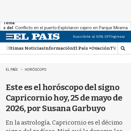
Tema
s del
Conflicto en el puerto
Explotaron cajero en Parque Miramar
día:
Suscribite al 50% OFF
Ingresar
M
e
Últimas Noticias
Información
El País +
Ovación
TV Show
n
M
u
o
s
t
EL PAÍS
HORÓSCOPO
r
a
Este es el horóscopo del signo
r
b
Capricornio hoy, 25 de mayo de
�
s
2026, por Susana Garbuyo
q
u
e
En la astrología, Capricornio es el décimo
d