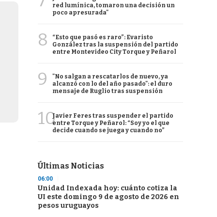
7
red lumínica, tomaron una decisión un
poco apresurada"
8
“Esto que pasó es raro”: Evaristo
González tras la suspensión del partido
entre Montevideo City Torque y Peñarol
9
"No salgan a rescatarlos de nuevo, ya
alcanzó con lo del año pasado": el duro
mensaje de Ruglio tras suspensión
10
Javier Feres tras suspender el partido
entre Torque y Peñarol: “Soy yo el que
decide cuando se juega y cuando no”
Últimas Noticias
06:00
Unidad Indexada hoy: cuánto cotiza la
UI este domingo 9 de agosto de 2026 en
pesos uruguayos