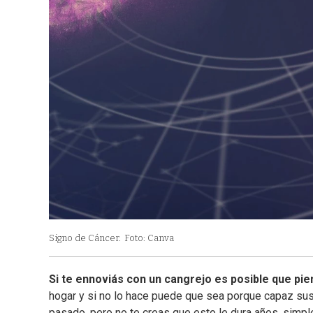
Signo de Cáncer.
Foto: Canva
Si te ennoviás con un cangrejo es posible que pi
hogar y si no lo hace puede que sea porque capaz sus 
pasado, pero no te creas que esto le dura años, simp