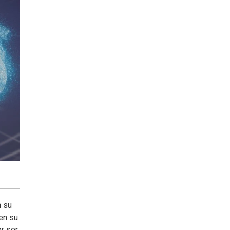
 su
en su
r ser