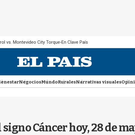
rol vs. Montevideo City Torque
En Clave País
ienestar
Negocios
Mundo
Rurales
Narrativas visuales
Opin
l signo Cáncer hoy, 28 de m