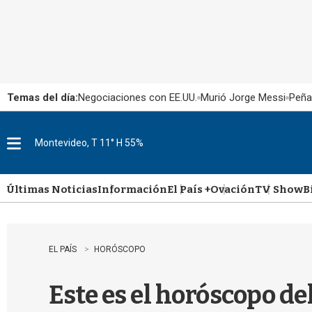
Temas del día:
Negociaciones con EE.UU.
Murió Jorge Messi
Peña
Montevideo, T 11° H 55%
M
e
n
u
Últimas Noticias
Información
El País +
Ovación
TV Show
B
EL PAÍS
HORÓSCOPO
Este es el horóscopo de