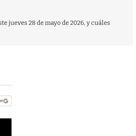
s
q
u
e
este jueves 28 de mayo de 2026, y cuáles
d
a
 en