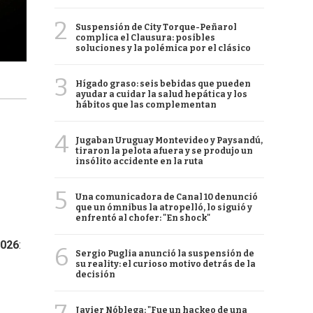
2
Suspensión de City Torque-Peñarol
complica el Clausura: posibles
soluciones y la polémica por el clásico
3
Hígado graso: seis bebidas que pueden
ayudar a cuidar la salud hepática y los
hábitos que las complementan
4
Jugaban Uruguay Montevideo y Paysandú,
tiraron la pelota afuera y se produjo un
insólito accidente en la ruta
5
Una comunicadora de Canal 10 denunció
que un ómnibus la atropelló, lo siguió y
enfrentó al chofer: "En shock"
2026
:
6
Sergio Puglia anunció la suspensión de
su reality: el curioso motivo detrás de la
decisión
Javier Nóblega: "Fue un hackeo de una