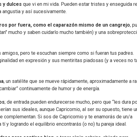
 y dulces
que vi en mi vida. Pueden estar tristes y enseguida r
 la angustia y así sucesivamente.
ros por fuera, como el caparazón mismo de un cangrejo
, p
spetan" mucho y saben cuidarlo mucho también) y una sobreprotecc
 amigos, pero te escuchan siempre como si fueran tus padres.
ginalidad en expresión y sus mentiritas piadosas (y a veces no t
na
, un satélite que se mueve rápidamente, aproximadamente a r
y “cambiar” continuamente de humor y de energía.
os
; de entrada pueden endurecerse mucho, pero que “les dura po
erían sus ideales, aunque Capricornio, al ser su opuesto, tiene u
e complementan. Si sos de Capricornio y te enamorás de un/a
í y logrando el equilibrio encontrarás (o no) tu pareja ideal.