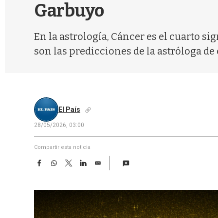
Garbuyo
En la astrología, Cáncer es el cuarto si
son las predicciones de la astróloga de 
El País
28/05/2026, 03:00
Compartir esta noticia
F
W
T
L
E
a
h
w
i
m
c
a
i
n
a
e
t
t
k
i
b
s
t
e
l
o
A
e
d