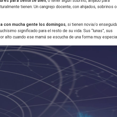
dres para sentirse bien
, o tener algún sobrino, ahijado para
uralmente tienen. Un cangrejo docente, con ahijados, sobrinos o
esa con mucha gente los domingos
, si tienen novia/o enseguid
chísimo significado para el resto de su vida. Sus “lunas”, sus
por alto cuando ese mamá se escucha de una forma muy especial