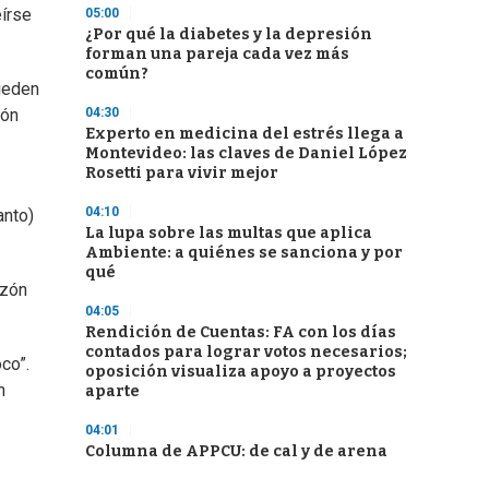
eírse
05:00
¿Por qué la diabetes y la depresión
forman una pareja cada vez más
común?
ueden
04:30
ión
Experto en medicina del estrés llega a
Montevideo: las claves de Daniel López
Rosetti para vivir mejor
04:10
anto)
La lupa sobre las multas que aplica
Ambiente: a quiénes se sanciona y por
qué
azón
04:05
Rendición de Cuentas: FA con los días
contados para lograr votos necesarios;
co”.
oposición visualiza apoyo a proyectos
n
aparte
04:01
Columna de APPCU: de cal y de arena