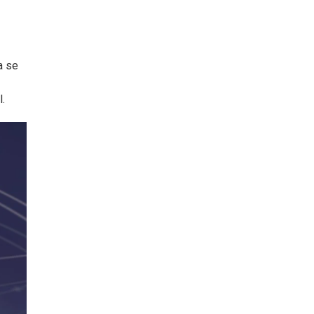
a se
.