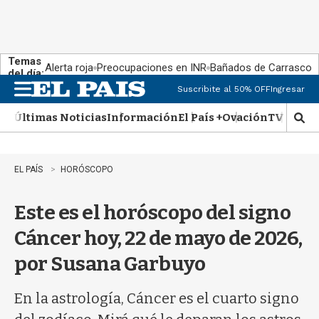
Temas
Alerta roja
Preocupaciones en INR
Bañados de Carrasco
del día:
Suscribite al 50% OFF
Ingresar
M
e
Últimas Noticias
Información
El País +
Ovación
TV Show
n
M
u
o
s
t
EL PAÍS
HORÓSCOPO
r
a
Este es el horóscopo del signo
r
b
Cáncer hoy, 22 de mayo de 2026,
�
s
por Susana Garbuyo
q
u
e
En la astrología, Cáncer es el cuarto signo
d