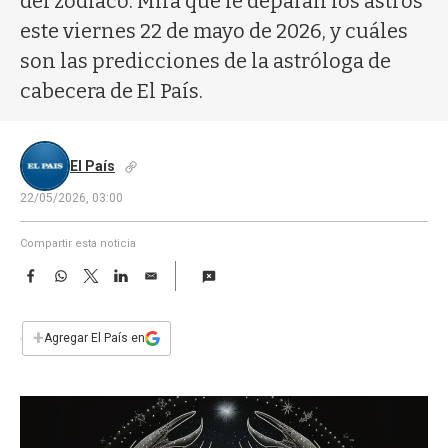
del zodíaco. Mirá qué le deparan los astros
a
este viernes 22 de mayo de 2026, y cuáles
son las predicciones de la astróloga de
cabecera de El País.
El País
22/05/2026, 03:00
Compartir esta noticia
F
W
T
L
E
a
h
w
i
m
c
a
i
n
a
e
t
t
k
i
+
Agregar El País en
b
s
t
e
l
o
A
e
d
o
p
r
I
k
p
n