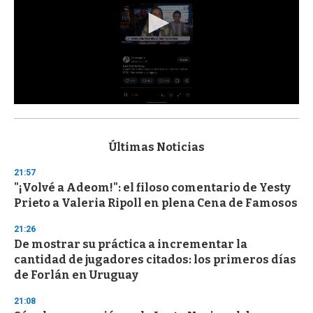
0
s
e
c
Últimas Noticias
o
n
21:57
d
"¡Volvé a Adeom!": el filoso comentario de Yesty
s
o
Prieto a Valeria Ripoll en plena Cena de Famosos
f
3
21:26
3
s
De mostrar su práctica a incrementar la
e
cantidad de jugadores citados: los primeros días
c
de Forlán en Uruguay
o
n
d
21:08
s