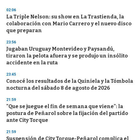
d
s
02:06
La Triple Nelson: su show en La Trastienda, la
colaboración con Mario Carrero y el nuevo disco
que preparan
23:56
Jugaban Uruguay Montevideo y Paysandú,
tiraron la pelota afuera y se produjo un insólito
accidente en la ruta
23:45
Conocé los resultados de la Quiniela y la Tómbola
nocturna del sábado 8 de agosto de 2026
21:59
"Que se juegue el fin de semana que viene": la
postura de Peñarol sobre la fijación del partido
ante City Torque
21:59
Suspensión de City Torque-Peñarol complica el