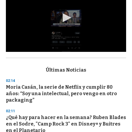
0
s
e
c
Últimas Noticias
o
n
02:14
d
Moria Casán, la serie de Netflix y cumplir 80
s
o
años: “Soy una intelectual, pero vengo en otro
f
packaging”
3
3
s
02:11
e
¿Qué hay para hacer en la semana? Ruben Blades
c
en el Sodre, "Camp Rock 3" en Disney+ y Buitres
o
n
en el Planetario