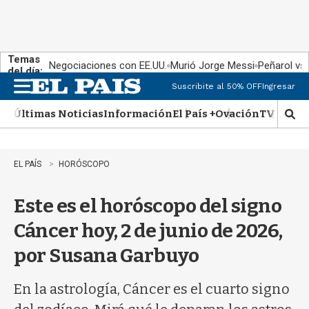
Temas
Negociaciones con EE.UU.
Murió Jorge Messi
Peñarol vs
del día:
Suscribite al 50% OFF
Ingresar
M
e
Últimas Noticias
Información
El País +
Ovación
TV Show
n
M
u
o
s
t
EL PAÍS
HORÓSCOPO
r
a
Este es el horóscopo del signo
r
b
Cáncer hoy, 2 de junio de 2026,
�
s
por Susana Garbuyo
q
u
e
En la astrología, Cáncer es el cuarto signo
d