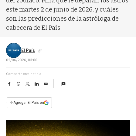
del zodíaco. Mirá qué le deparan los astros
a
este martes 2 de junio de 2026, y cuáles
son las predicciones de la astróloga de
cabecera de El País.
El País
02/06/2026, 03:00
Compartir esta noticia
F
W
T
L
E
a
h
w
i
m
c
a
i
n
a
e
t
t
k
i
+
Agregar El País en
b
s
t
e
l
o
A
e
d
o
p
r
I
k
p
n