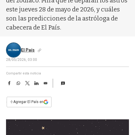
del zodíaco. Mirá qué le deparan los astros
a
este jueves 28 de mayo de 2026, y cuáles
son las predicciones de la astróloga de
cabecera de El País.
El País
28/05/2026, 03:00
Compartir esta noticia
F
W
T
L
E
a
h
w
i
m
c
a
i
n
a
e
t
t
k
i
+
Agregar El País en
b
s
t
e
l
o
A
e
d
o
p
r
I
k
p
n