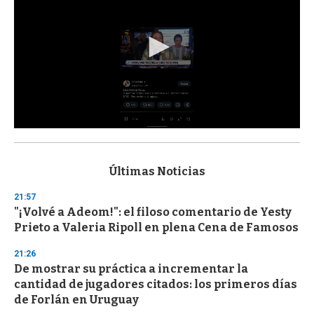
0
s
e
c
Últimas Noticias
o
n
21:57
d
"¡Volvé a Adeom!": el filoso comentario de Yesty
s
o
Prieto a Valeria Ripoll en plena Cena de Famosos
f
3
21:26
3
s
De mostrar su práctica a incrementar la
e
cantidad de jugadores citados: los primeros días
c
de Forlán en Uruguay
o
n