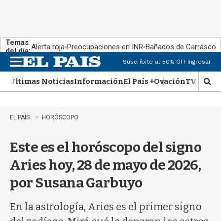
Temas
Alerta roja
Preocupaciones en INR
Bañados de Carrasco
del día:
Suscribite al 50% OFF
Ingresar
M
e
Últimas Noticias
Información
El País +
Ovación
TV Show
n
M
u
o
s
t
EL PAÍS
HORÓSCOPO
r
a
Este es el horóscopo del signo
r
b
Aries hoy, 28 de mayo de 2026,
�
s
por Susana Garbuyo
q
u
e
En la astrología, Aries es el primer signo
d