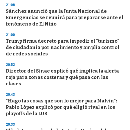
d
21:08
s
Sánchez anunció que la Junta Nacional de
Emergencias se reunirá para prepararse ante el
fenómeno de El Niño
21:00
Trump firma decreto para impedir el "turismo"
de ciudadanía por nacimiento y amplía control
de redes sociales
20:52
Director del Sinae explicó qué implica la alerta
roja para zonas costeras y qué pasa con las
clases
20:43
"Hago las cosas que son lo mejor para Malvín":
Pablo López explicó por qué eligió rival en los
playoffs de la LUB
20:33