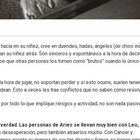
 hacía en su niñez, cree en duendes, hadas, ángeles (de chico in
jan su niñez atrás. Son sinceros y espontáneos a la hora de decir
ce que otras personas los tomen como “brutos” cuando lo único
a hora de jugar, no soportan perder y si esto ocurre, suelen tene
dean. Esto a veces les trae conflictos que no saben cómo resolv
n por todo lo que implique riesgos y actividad; no son nada pasiv
a verdad
.
Las personas de Aries se llevan muy bien con Leo,
s desesperación, pero también atraerlos mucho. Con Cáncer y
ignos acepta su manera de ser tan directa y franca, no tienen nin