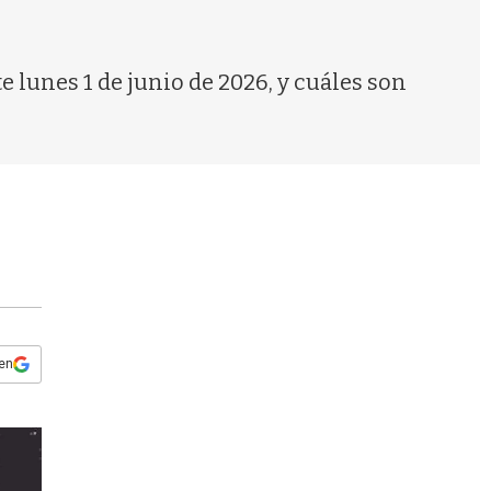
s
q
u
e
te lunes 1 de junio de 2026, y cuáles son
d
a
 en