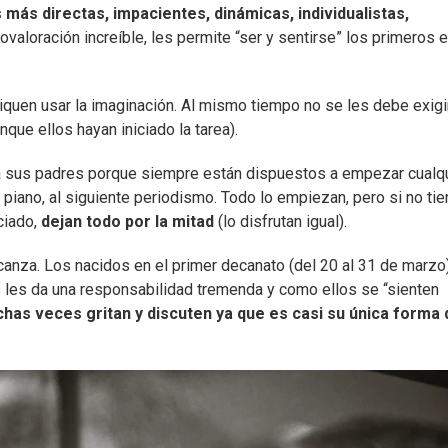
 más directas, impacientes, dinámicas, individualistas,
tovaloración increíble, les permite “ser y sentirse” los primeros 
pliquen usar la imaginación. Al mismo tiempo no se les debe exigi
que ellos hayan iniciado la tarea).
a sus padres porque siempre están dispuestos a empezar cualq
 piano, al siguiente periodismo. Todo lo empiezan, pero si no ti
ciado,
dejan todo por la mitad
(lo disfrutan igual).
lcanza. Los nacidos en el primer decanato (del 20 al 31 de marzo
 les da una responsabilidad tremenda y como ellos se “sienten
has veces gritan y discuten ya que es casi su única forma 