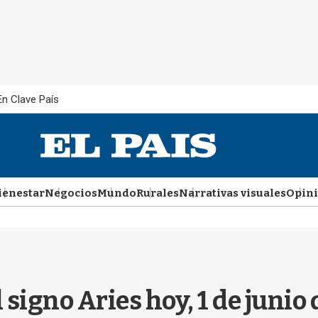
En Clave País
ienestar
Negocios
Mundo
Rurales
Narrativas visuales
Opin
l signo Aries hoy, 1 de junio