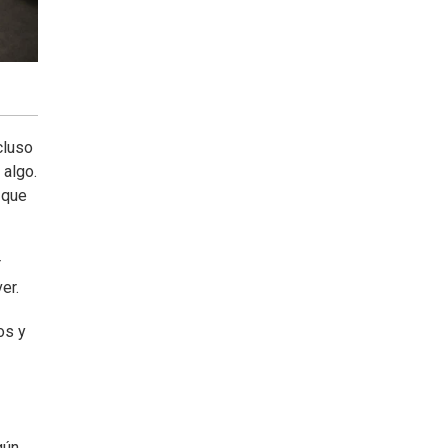
cluso
 algo.
 que
r
er.
os y
gún