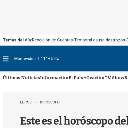
Temas del día:
Rendición de Cuentas
Temporal causa destrozos
Montevideo, T 11° H 59%
M
e
n
u
Últimas Noticias
Información
El País +
Ovación
TV Show
B
EL PAÍS
HORÓSCOPO
Este es el horóscopo de