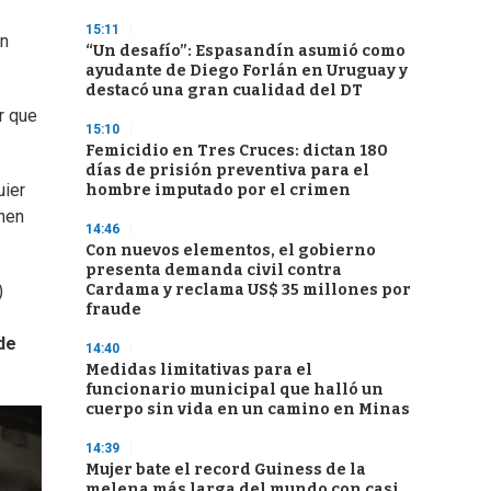
15:11
en
“Un desafío”: Espasandín asumió como
ayudante de Diego Forlán en Uruguay y
destacó una gran cualidad del DT
r que
15:10
Femicidio en Tres Cruces: dictan 180
días de prisión preventiva para el
uier
hombre imputado por el crimen
enen
14:46
Con nuevos elementos, el gobierno
presenta demanda civil contra
Cardama y reclama US$ 35 millones por
)
fraude
de
14:40
Medidas limitativas para el
funcionario municipal que halló un
cuerpo sin vida en un camino en Minas
14:39
Mujer bate el record Guiness de la
melena más larga del mundo con casi