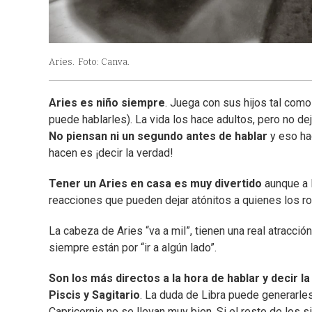
Aries.
Foto: Canva.
Aries es niño siempre
. Juega con sus hijos tal como
puede hablarles). La vida los hace adultos, pero no de
No piensan ni un segundo antes de hablar
y eso ha
hacen es ¡decir la verdad!
Tener un Aries en casa es muy divertido
aunque a l
reacciones que pueden dejar atónitos a quienes los ro
La cabeza de Aries “va a mil”, tienen una real atracció
siempre están por “ir a algún lado”.
Son los más directos a la hora de hablar y decir l
Piscis y Sagitario
. La duda de Libra puede generarle
Capricornio no se llevan muy bien. Si el resto de los s