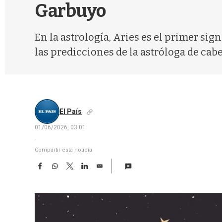
Garbuyo
En la astrología, Aries es el primer sign
las predicciones de la astróloga de cabe
El País
01/06/2026, 03:01
Compartir esta noticia
F
W
T
L
E
a
h
w
i
m
c
a
i
n
a
e
t
t
k
i
b
s
t
e
l
o
A
e
d