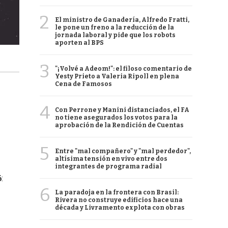
2
El ministro de Ganadería, Alfredo Fratti,
le pone un freno a la reducción de la
jornada laboral y pide que los robots
aporten al BPS
3
"¡Volvé a Adeom!": el filoso comentario de
Yesty Prieto a Valeria Ripoll en plena
Cena de Famosos
4
Con Perrone y Manini distanciados, el FA
no tiene asegurados los votos para la
aprobación de la Rendición de Cuentas
5
Entre "mal compañero" y "mal perdedor",
altísima tensión en vivo entre dos
integrantes de programa radial
6
:
6
La paradoja en la frontera con Brasil:
Rivera no construye edificios hace una
década y Livramento explota con obras