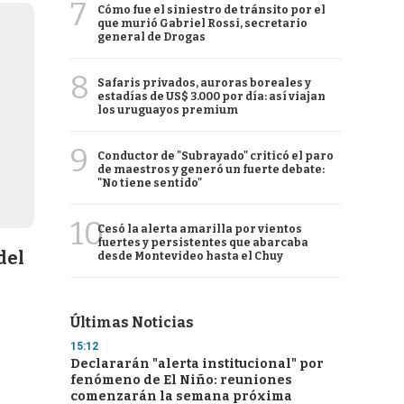
7
Cómo fue el siniestro de tránsito por el
que murió Gabriel Rossi, secretario
general de Drogas
8
Safaris privados, auroras boreales y
estadías de US$ 3.000 por día: así viajan
los uruguayos premium
9
Conductor de "Subrayado" criticó el paro
de maestros y generó un fuerte debate:
"No tiene sentido"
10
Cesó la alerta amarilla por vientos
fuertes y persistentes que abarcaba
del
desde Montevideo hasta el Chuy
Últimas Noticias
15:12
Declararán "alerta institucional" por
fenómeno de El Niño: reuniones
comenzarán la semana próxima