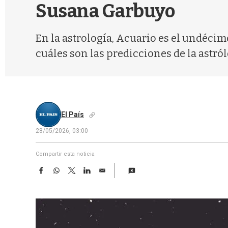
Susana Garbuyo
En la astrología, Acuario es el undécimo
cuáles son las predicciones de la astról
El País
28/05/2026, 03:00
Compartir esta noticia
F
W
T
L
E
a
h
w
i
m
c
a
i
n
a
e
t
t
k
i
b
s
t
e
l
o
A
e
d