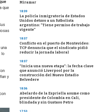
que
Miramar
la que
18:09
La policía inmigratoria de Estados
Unidos detuvo a un futbolista
Sus
argentino: "Tiene permiso de trabajo
vigente"
ciosas
18:07
Conflicto en el puerto de Montevideo:
 una
TCP denuncia que el sindicato pidió
reducir la jornada laboral
 lo
18:07
“Inicia una nueva etapa”: la fecha clave
Con
que anunció Liverpool por la
construcción del Nuevo Estadio
ñan y
Belvedere
18:06
Abelardo de la Espriella asume como
 con
presidente de Colombia en Cali,
blindada y sin Gustavo Petro
17:53