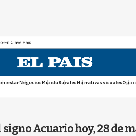
ño
En Clave País
ienestar
Negocios
Mundo
Rurales
Narrativas visuales
Opin
l signo Acuario hoy, 28 de m