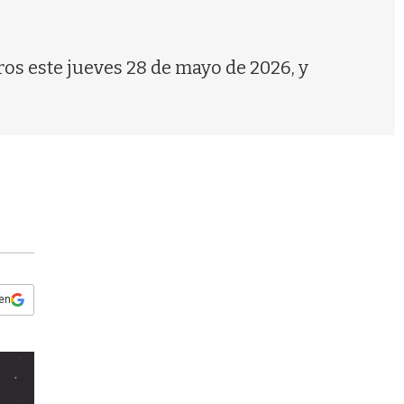
s
q
u
e
ros este jueves 28 de mayo de 2026, y
d
a
 en