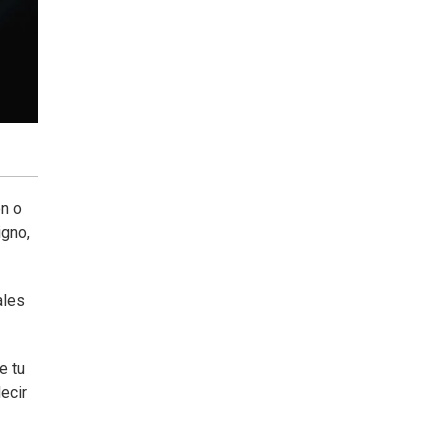
en o
igno,
ales
e tu
ecir