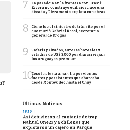
7
La paradoja en la frontera con Brasil:
Rivera no construye edificios hace una
década y Livramento explota con obras
8
Cómo fue el siniestro de tránsito por el
que murió Gabriel Rossi, secretario
general de Drogas
9
Safaris privados, auroras boreales y
estadías de US$ 3.000 por día: así viajan
los uruguayos premium
10
Cesó la alerta amarilla por vientos
fuertes y persistentes que abarcaba
o?
desde Montevideo hasta el Chuy
Últimas Noticias
18:10
Así detuvieron al cantante de trap
Nahuel One23 y a chilenos que
explotaron un cajero en Parque