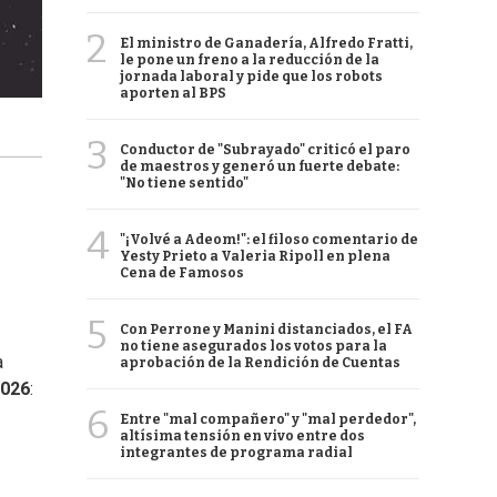
2
El ministro de Ganadería, Alfredo Fratti,
le pone un freno a la reducción de la
jornada laboral y pide que los robots
aporten al BPS
3
Conductor de "Subrayado" criticó el paro
de maestros y generó un fuerte debate:
"No tiene sentido"
4
"¡Volvé a Adeom!": el filoso comentario de
Yesty Prieto a Valeria Ripoll en plena
Cena de Famosos
5
Con Perrone y Manini distanciados, el FA
no tiene asegurados los votos para la
a
aprobación de la Rendición de Cuentas
2026
:
6
Entre "mal compañero" y "mal perdedor",
altísima tensión en vivo entre dos
integrantes de programa radial