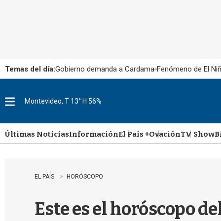
Temas del día:
Gobierno demanda a Cardama
Fenómeno de El Ni
Montevideo, T 13° H 56%
M
e
n
u
Últimas Noticias
Información
El País +
Ovación
TV Show
B
EL PAÍS
HORÓSCOPO
Este es el horóscopo de