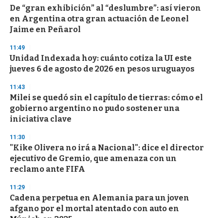
De “gran exhibición” al “deslumbre”: así vieron
s
o
en Argentina otra gran actuación de Leonel
f
Jaime en Peñarol
3
3
s
11:49
e
Unidad Indexada hoy: cuánto cotiza la UI este
c
jueves 6 de agosto de 2026 en pesos uruguayos
o
n
d
11:43
s
Milei se quedó sin el capítulo de tierras: cómo el
gobierno argentino no pudo sostener una
iniciativa clave
11:30
"Kike Olivera no irá a Nacional": dice el director
ejecutivo de Gremio, que amenaza con un
reclamo ante FIFA
11:29
Cadena perpetua en Alemania para un joven
afgano por el mortal atentado con auto en