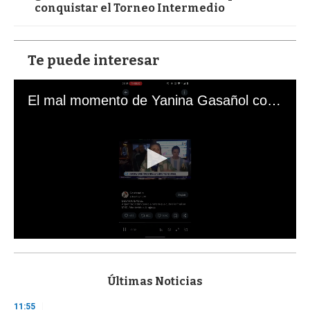
conquistar el Torneo Intermedio
Te puede interesar
El mal momento de Yanina Gasañol con un hincha argentino en "Subrayado"
0
s
e
c
Últimas Noticias
o
n
11:55
d