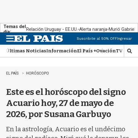
Temas del
Relación Uruguay - EE.UU.
Alerta naranja
Murió Gabriel 
día:
Suscribite al 50% OFF
Ingresar
M
e
Últimas Noticias
Información
El País +
Ovación
TV Show
n
M
u
o
s
t
EL PAÍS
HORÓSCOPO
r
a
Este es el horóscopo del signo
r
b
Acuario hoy, 27 de mayo de
�
s
2026, por Susana Garbuyo
q
u
e
En la astrología, Acuario es el undécimo
d