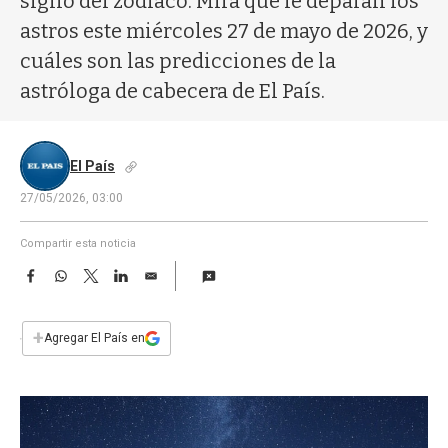
signo del zodíaco. Mirá qué le deparan los
a
astros este miércoles 27 de mayo de 2026, y
cuáles son las predicciones de la
astróloga de cabecera de El País.
El País
27/05/2026, 03:00
Compartir esta noticia
F
W
T
L
E
a
h
w
i
m
c
a
i
n
a
e
t
t
k
i
+
Agregar El País en
b
s
t
e
l
o
A
e
d
o
p
r
I
k
p
n