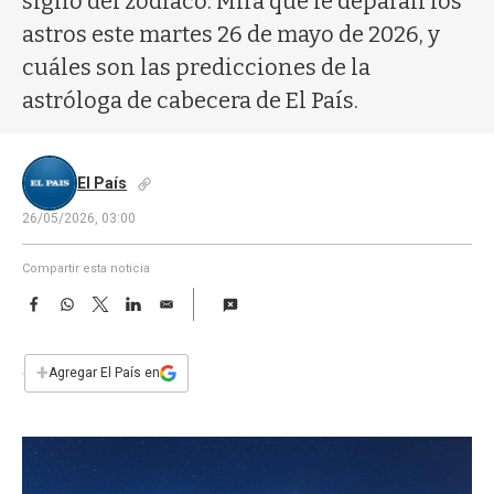
signo del zodíaco. Mirá qué le deparan los
a
astros este martes 26 de mayo de 2026, y
cuáles son las predicciones de la
astróloga de cabecera de El País.
El País
26/05/2026, 03:00
Compartir esta noticia
F
W
T
L
E
a
h
w
i
m
c
a
i
n
a
e
t
t
k
i
+
Agregar El País en
b
s
t
e
l
o
A
e
d
o
p
r
I
k
p
n