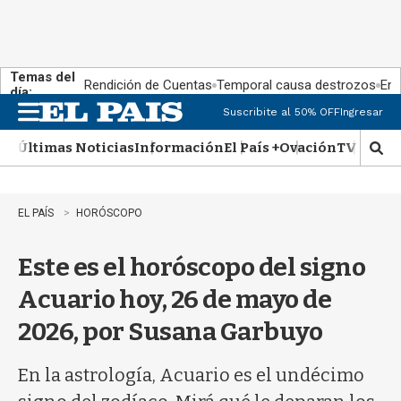
Temas del
Rendición de Cuentas
Temporal causa destrozos
En 
día:
Suscribite al 50% OFF
Ingresar
M
e
Últimas Noticias
Información
El País +
Ovación
TV Show
n
M
u
o
s
t
EL PAÍS
HORÓSCOPO
r
a
Este es el horóscopo del signo
r
b
Acuario hoy, 26 de mayo de
�
s
2026, por Susana Garbuyo
q
u
e
En la astrología, Acuario es el undécimo
d