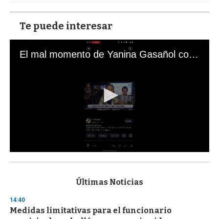
Te puede interesar
El mal momento de Yanina Gasañol con un hincha argentino en "Subrayado"
0
s
e
c
Últimas Noticias
o
n
14:40
d
Medidas limitativas para el funcionario
s
o