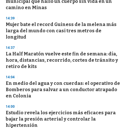
municipal que halló un cuerpo sin vida en un
f
camino en Minas
3
3
s
14:39
e
Mujer bate el record Guiness de la melena más
c
larga del mundo con casi tres metros de
o
n
longitud
d
s
14:37
La Half Maratón vuelve este fin de semana: día,
hora, distancias, recorrido, cortes de tránsito y
retiro de kits
14:04
En medio del agua y con cuerdas: el operativo de
Bomberos para salvar a un conductor atrapado
en Colonia
14:00
Estudio revela los ejercicios más eficaces para
bajar la presión arterial y controlar la
hipertensión