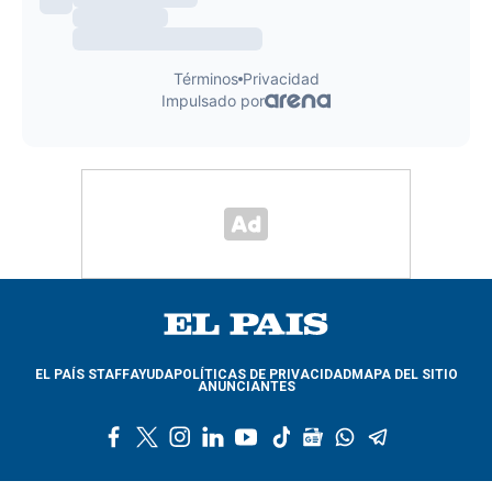
EL PAÍS STAFF
AYUDA
POLÍTICAS DE PRIVACIDAD
MAPA DEL SITIO
ANUNCIANTES
f
t
i
l
y
t
g
w
t
a
w
n
i
o
i
o
h
e
c
i
s
n
u
k
o
a
l