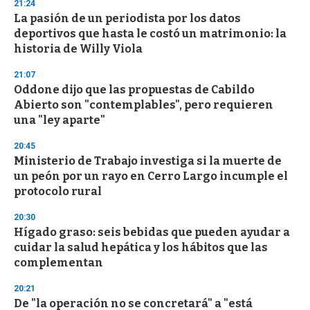
s
21:24
e
La pasión de un periodista por los datos
c
deportivos que hasta le costó un matrimonio: la
o
n
historia de Willy Viola
d
s
21:07
Oddone dijo que las propuestas de Cabildo
Abierto son "contemplables", pero requieren
una "ley aparte"
20:45
Ministerio de Trabajo investiga si la muerte de
un peón por un rayo en Cerro Largo incumple el
protocolo rural
20:30
Hígado graso: seis bebidas que pueden ayudar a
cuidar la salud hepática y los hábitos que las
complementan
20:21
De "la operación no se concretará" a "está