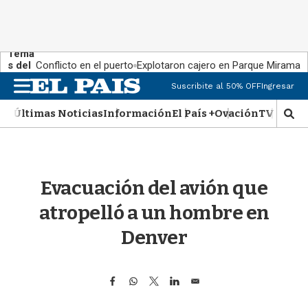
Tema
s del
Conflicto en el puerto
Explotaron cajero en Parque Miramar
día:
M
Suscribite al 50% OFF
Ingresar
e
n
Últimas Noticias
Información
El País +
Ovación
TV Show
M
u
o
s
t
r
Evacuación del avión que
a
r
atropelló a un hombre en
b
�
Denver
s
q
u
F
W
T
L
E
e
a
h
w
i
m
d
c
a
i
n
a