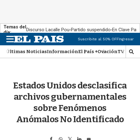
Temas del
Discurso Lacalle Pou
Partido suspendido
En Clave País
día:
M
Suscribite al 50% OFF
Ingresar
e
n
Últimas Noticias
Información
El País +
Ovación
TV Show
M
u
o
s
t
r
Estados Unidos desclasifica
a
r
archivos gubernamentales
b
�
sobre Fenómenos
s
q
Anómalos No Identificado
u
e
d
F
W
T
L
E