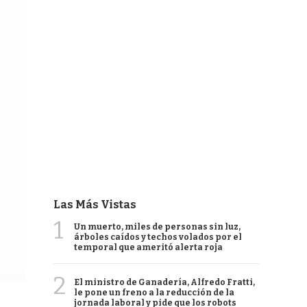
Las Más Vistas
1
Un muerto, miles de personas sin luz,
árboles caídos y techos volados por el
temporal que ameritó alerta roja
2
El ministro de Ganadería, Alfredo Fratti,
le pone un freno a la reducción de la
jornada laboral y pide que los robots