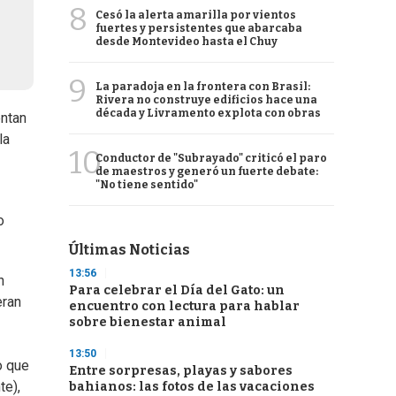
8
Cesó la alerta amarilla por vientos
fuertes y persistentes que abarcaba
desde Montevideo hasta el Chuy
9
La paradoja en la frontera con Brasil:
Rivera no construye edificios hace una
década y Livramento explota con obras
entan
la
10
Conductor de "Subrayado" criticó el paro
de maestros y generó un fuerte debate:
"No tiene sentido"
o
Últimas Noticias
13:56
n
Para celebrar el Día del Gato: un
eran
encuentro con lectura para hablar
sobre bienestar animal
13:50
o que
Entre sorpresas, playas y sabores
te),
bahianos: las fotos de las vacaciones