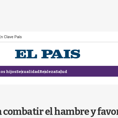
En Clave País
los hijos
Sexualidad
Realeza
Salud
a combatir el hambre y favo