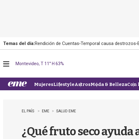
Temas del día:
Rendición de Cuentas
Temporal causa destrozos
Montevideo, T 11° H 63%
M
e
n
u
Mujeres
Lifestyle
Astros
Moda & Belleza
Con 
EL PAÍS
EME
SALUD EME
¿Qué fruto seco ayuda 