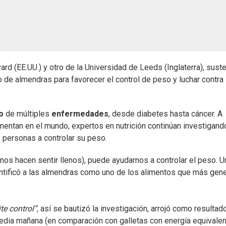
rd (EE.UU.) y otro de la Universidad de Leeds (Inglaterra), sust
 de almendras para favorecer el control de peso y luchar contra 
o
de múltiples
enfermedades
, desde diabetes hasta cáncer. A
entan en el mundo, expertos en nutrición continúan investigand
 personas a controlar su peso.
nos hacen sentir llenos), puede ayudarnos a controlar el peso. U
dentificó a las almendras como uno de los alimentos que más gen
te control”,
así se bautizó la investigación, arrojó como resultad
dia mañana (en comparación con galletas con energía equivalen