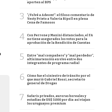
aporten al BPS
3
"¡Volvé a Adeom!": el filoso comentario de
Yesty Prieto a Valeria Ripoll en plena
Cena de Famosos
4
Con Perrone y Manini distanciados, el FA
no tiene asegurados los votos para la
aprobación de la Rendición de Cuentas
o
5
Entre "mal compañero" y "mal perdedor",
altísima tensión en vivo entre dos
integrantes de programa radial
6
Cómo fue el siniestro de tránsito por el
que murió Gabriel Rossi, secretario
general de Drogas
7
Safaris privados, auroras boreales y
estadías de US$ 3.000 por día: así viajan
los uruguayos premium