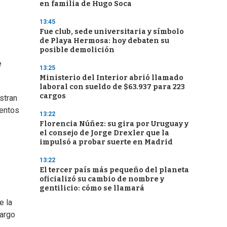
en familia de Hugo Soca
13:45
Fue club, sede universitaria y símbolo
de Playa Hermosa: hoy debaten su
posible demolición
e
13:25
Ministerio del Interior abrió llamado
laboral con sueldo de $63.937 para 223
cargos
stran
mentos
13:22
Florencia Núñez: su gira por Uruguay y
el consejo de Jorge Drexler que la
impulsó a probar suerte en Madrid
13:22
El tercer país más pequeño del planeta
oficializó su cambio de nombre y
gentilicio: cómo se llamará
e la
largo