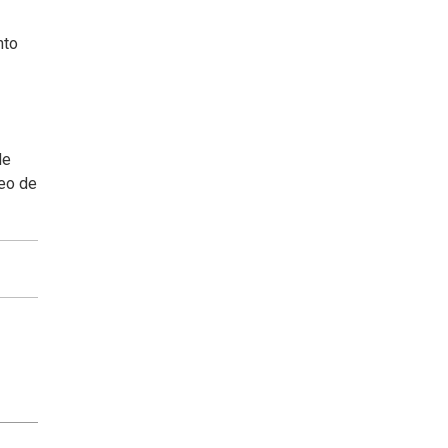
nto
de
seo de