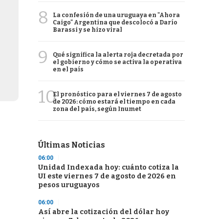
8
La confesión de una uruguaya en "Ahora
Caigo" Argentina que descolocó a Darío
Barassi y se hizo viral
9
Qué significa la alerta roja decretada por
el gobierno y cómo se activa la operativa
en el país
10
El pronóstico para el viernes 7 de agosto
de 2026: cómo estará el tiempo en cada
zona del país, según Inumet
Últimas Noticias
06:00
Unidad Indexada hoy: cuánto cotiza la
UI este viernes 7 de agosto de 2026 en
pesos uruguayos
06:00
Así abre la cotización del dólar hoy