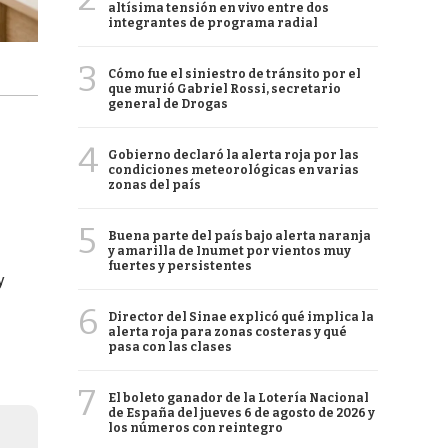
altísima tensión en vivo entre dos
integrantes de programa radial
3
Cómo fue el siniestro de tránsito por el
que murió Gabriel Rossi, secretario
general de Drogas
4
Gobierno declaró la alerta roja por las
condiciones meteorológicas en varias
zonas del país
5
Buena parte del país bajo alerta naranja
y amarilla de Inumet por vientos muy
fuertes y persistentes
y
6
Director del Sinae explicó qué implica la
alerta roja para zonas costeras y qué
pasa con las clases
7
El boleto ganador de la Lotería Nacional
de España del jueves 6 de agosto de 2026 y
los números con reintegro