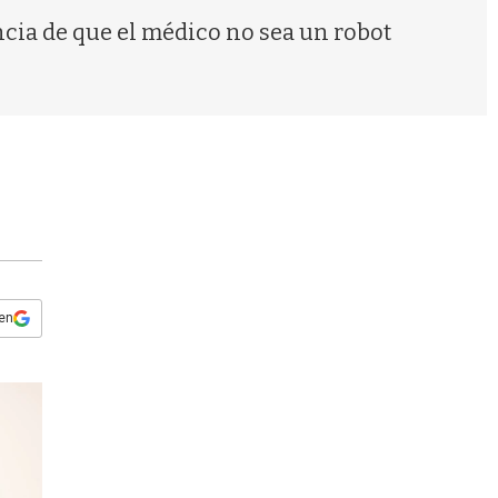
s
cia de que el médico no sea un robot
q
u
e
d
a
 en