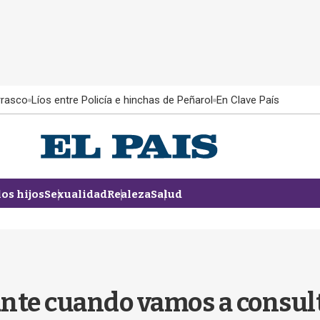
rrasco
Líos entre Policía e hinchas de Peñarol
En Clave País
los hijos
Sexualidad
Realeza
Salud
ante cuando vamos a consul