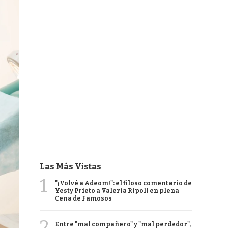
Las Más Vistas
1
"¡Volvé a Adeom!": el filoso comentario de
Yesty Prieto a Valeria Ripoll en plena
Cena de Famosos
2
Entre "mal compañero" y "mal perdedor",