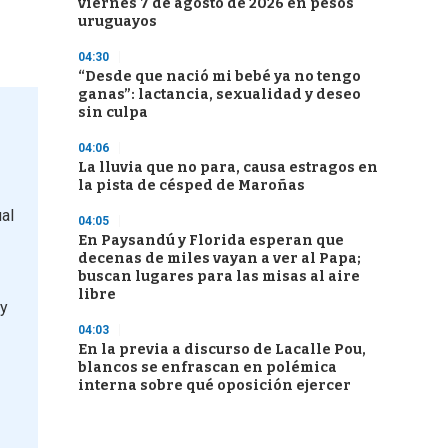
viernes 7 de agosto de 2026 en pesos
uruguayos
04:30
“Desde que nació mi bebé ya no tengo
ganas”: lactancia, sexualidad y deseo
sin culpa
04:06
La lluvia que no para, causa estragos en
la pista de césped de Maroñas
al
04:05
En Paysandú y Florida esperan que
decenas de miles vayan a ver al Papa;
buscan lugares para las misas al aire
libre
y
04:03
En la previa a discurso de Lacalle Pou,
blancos se enfrascan en polémica
interna sobre qué oposición ejercer