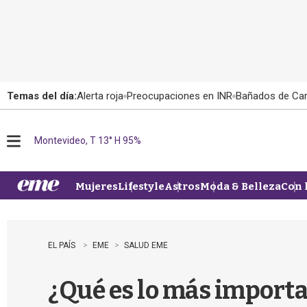
Temas del día:
Alerta roja
Preocupaciones en INR
Bañados de Ca
Montevideo, T 13° H 95%
M
e
n
u
Mujeres
Lifestyle
Astros
Moda & Belleza
Con 
EL PAÍS
EME
SALUD EME
¿Qué es lo más import