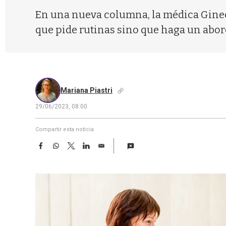
En una nueva columna, la médica Ginec
que pide rutinas sino que haga un aborda
Mariana Piastri
29/06/2023, 08:00
Compartir esta noticia
F
W
T
L
E
a
h
w
i
m
c
a
i
n
a
e
t
t
k
i
b
s
t
e
l
o
A
e
d
o
p
r
I
k
p
n