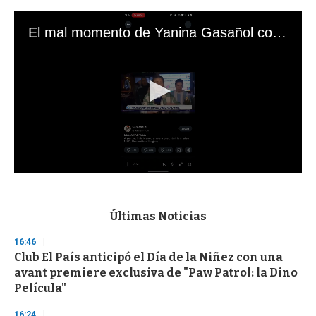
El mal momento de Yanina Gasañol con un hincha argentino en "Subrayado"
0
s
e
c
Últimas Noticias
o
n
16:46
d
Club El País anticipó el Día de la Niñez con una
s
o
avant premiere exclusiva de "Paw Patrol: la Dino
f
Película"
3
3
s
16:24