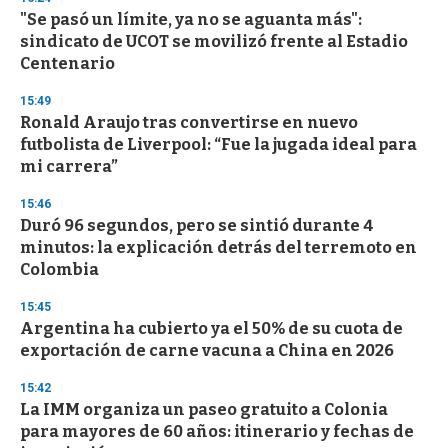
e
"Se pasó un límite, ya no se aguanta más":
c
sindicato de UCOT se movilizó frente al Estadio
o
n
Centenario
d
s
15:49
Ronald Araujo tras convertirse en nuevo
futbolista de Liverpool: “Fue la jugada ideal para
mi carrera”
15:46
Duró 96 segundos, pero se sintió durante 4
minutos: la explicación detrás del terremoto en
Colombia
15:45
Argentina ha cubierto ya el 50% de su cuota de
exportación de carne vacuna a China en 2026
15:42
La IMM organiza un paseo gratuito a Colonia
para mayores de 60 años: itinerario y fechas de