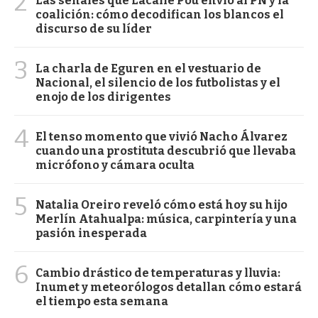
2
Las señales que Lacalle Pou envió al PN y la
coalición: cómo decodifican los blancos el
discurso de su líder
3
La charla de Eguren en el vestuario de
Nacional, el silencio de los futbolistas y el
enojo de los dirigentes
4
El tenso momento que vivió Nacho Álvarez
cuando una prostituta descubrió que llevaba
micrófono y cámara oculta
5
Natalia Oreiro reveló cómo está hoy su hijo
Merlín Atahualpa: música, carpintería y una
pasión inesperada
6
Cambio drástico de temperaturas y lluvia:
Inumet y meteorólogos detallan cómo estará
el tiempo esta semana