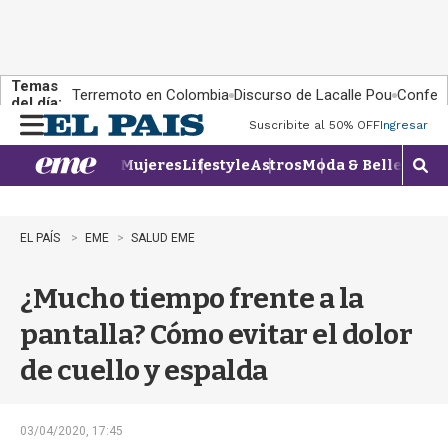
Temas
Terremoto en Colombia
Discurso de Lacalle Pou
Confere
del día:
Suscribite al 50% OFF
Ingresar
M
e
Mujeres
Lifestyle
Astros
Moda & Belleza
Con
n
M
u
o
s
t
EL PAÍS
EME
SALUD EME
r
a
¿Mucho tiempo frente a la
r
b
pantalla? Cómo evitar el dolor
�
s
de cuello y espalda
q
u
e
d
03/04/2020, 17:45