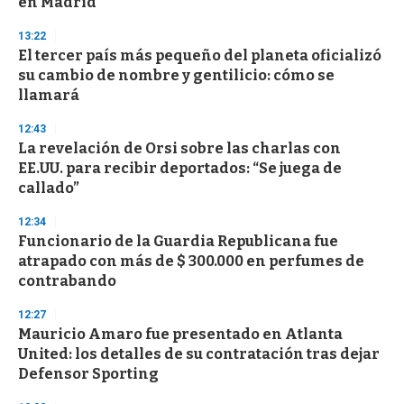
en Madrid
o
n
d
13:22
s
El tercer país más pequeño del planeta oficializó
su cambio de nombre y gentilicio: cómo se
llamará
12:43
La revelación de Orsi sobre las charlas con
EE.UU. para recibir deportados: “Se juega de
callado”
12:34
Funcionario de la Guardia Republicana fue
atrapado con más de $ 300.000 en perfumes de
contrabando
12:27
Mauricio Amaro fue presentado en Atlanta
United: los detalles de su contratación tras dejar
Defensor Sporting