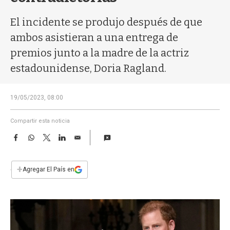
a
El incidente se produjo después de que
ambos asistieran a una entrega de
premios junto a la madre de la actriz
estadounidense, Doria Ragland.
19/05/2023, 08:00
Compartir esta noticia
F
W
T
L
E
a
h
w
i
m
c
a
i
n
a
e
t
t
k
i
+
Agregar El País en
b
s
t
e
l
o
A
e
d
o
p
r
I
k
p
n