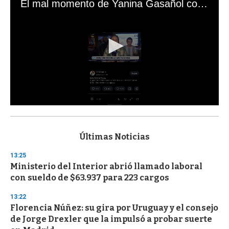
El mal momento de Yanina Gasañol con un hincha argentino en "Subrayado"
0
s
e
c
Últimas Noticias
o
n
13:25
d
Ministerio del Interior abrió llamado laboral
s
o
con sueldo de $63.937 para 223 cargos
f
3
13:22
3
s
Florencia Núñez: su gira por Uruguay y el consejo
e
de Jorge Drexler que la impulsó a probar suerte
c