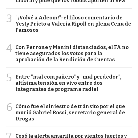
laboral y pide que los robots aporten al BPS
3
"¡Volvé a Adeom!": el filoso comentario de
Yesty Prieto a Valeria Ripoll en plena Cena de
Famosos
4
Con Perrone y Manini distanciados, el FA no
tiene asegurados los votos para la
aprobación de la Rendición de Cuentas
5
Entre "mal compañero" y "mal perdedor",
altísima tensión en vivo entre dos
integrantes de programa radial
6
Cómo fue el siniestro de tránsito por el que
murió Gabriel Rossi, secretario general de
Drogas
7
Cesó la alerta amarilla por vientos fuertes y