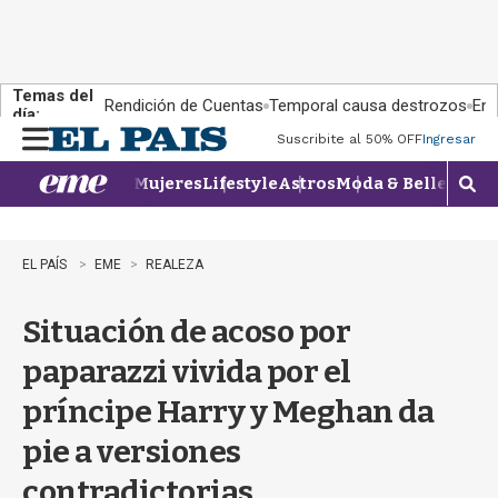
Temas del
Rendición de Cuentas
Temporal causa destrozos
En 
día:
Suscribite al 50% OFF
Ingresar
M
e
Mujeres
Lifestyle
Astros
Moda & Belleza
Con
n
M
u
o
s
t
EL PAÍS
EME
REALEZA
r
a
Situación de acoso por
r
b
paparazzi vivida por el
�
s
príncipe Harry y Meghan da
q
u
pie a versiones
e
d
contradictorias