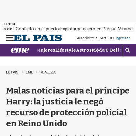
Tema
s del
Conflicto en el puerto
Explotaron cajero en Parque Miramar
día:
Suscribite al 50% OFF
Ingresar
M
e
Mujeres
Lifestyle
Astros
Moda & Belleza
Con
n
M
u
o
s
t
EL PAÍS
EME
REALEZA
r
a
Malas noticias para el príncipe
r
b
Harry: la justicia le negó
�
s
recurso de protección policial
q
u
en Reino Unido
e
d