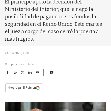
a
El príncipe apeló la decisión del
Ministerio del Interior, que le negó la
posibilidad de pagar con sus fondos la
seguridad en el Reino Unido. Este martes
el juez a cargo del caso cerró la puerta a
más litigios.
24/05/2023, 10:00
Compartir esta noticia
F
W
T
L
E
a
h
w
i
m
c
a
i
n
a
e
t
t
k
i
+
Agregar El País en
b
s
t
e
l
o
A
e
d
o
p
r
I
k
p
n