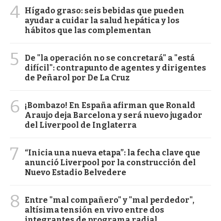
4
Hígado graso: seis bebidas que pueden
ayudar a cuidar la salud hepática y los
hábitos que las complementan
5
De "la operación no se concretará" a "está
difícil": contrapunto de agentes y dirigentes
de Peñarol por De La Cruz
6
¡Bombazo! En España afirman que Ronald
Araujo deja Barcelona y será nuevo jugador
del Liverpool de Inglaterra
7
“Inicia una nueva etapa”: la fecha clave que
anunció Liverpool por la construcción del
Nuevo Estadio Belvedere
8
Entre "mal compañero" y "mal perdedor",
altísima tensión en vivo entre dos
integrantes de programa radial