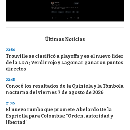
0
s
e
c
Últimas Noticias
o
n
23:54
d
Trouville se clasificó a playoffs y es el nuevo líder
s
o
de la LDA; Verdirrojo y Lagomar ganaron puntos
f
directos
3
3
s
23:45
e
Conocé los resultados de la Quiniela y la Tómbola
c
nocturna del viernes 7 de agosto de 2026
o
n
d
21:45
s
El nuevo rumbo que promete Abelardo De la
Espriella para Colombia: "Orden, autoridad y
libertad"