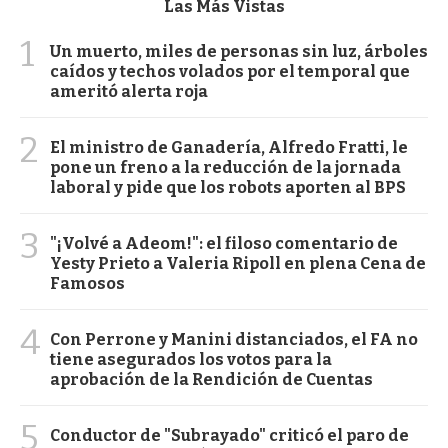
Las Más Vistas
1
Un muerto, miles de personas sin luz, árboles
caídos y techos volados por el temporal que
ameritó alerta roja
2
El ministro de Ganadería, Alfredo Fratti, le
pone un freno a la reducción de la jornada
laboral y pide que los robots aporten al BPS
3
"¡Volvé a Adeom!": el filoso comentario de
Yesty Prieto a Valeria Ripoll en plena Cena de
Famosos
4
Con Perrone y Manini distanciados, el FA no
tiene asegurados los votos para la
aprobación de la Rendición de Cuentas
5
Conductor de "Subrayado" criticó el paro de