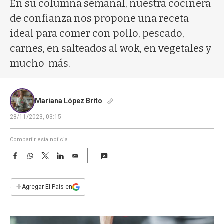
a
En su columna semanal, nuestra cocinera
de confianza nos propone una receta
ideal para comer con pollo, pescado,
carnes, en salteados al wok, en vegetales y
mucho más.
Mariana López Brito
28/11/2023, 03:15
Compartir esta noticia
F
W
T
L
E
a
h
w
i
m
c
a
i
n
a
e
t
t
k
i
+
Agregar El País en
b
s
t
e
l
o
A
e
d
o
p
r
I
k
p
n