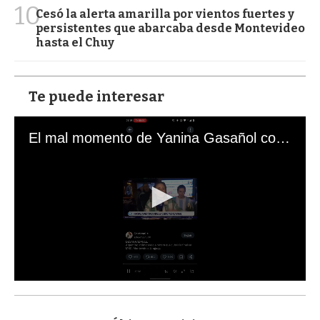
10
Cesó la alerta amarilla por vientos fuertes y
persistentes que abarcaba desde Montevideo
hasta el Chuy
Te puede interesar
El mal momento de Yanina Gasañol con un hincha argentino en "Subrayado"
0
s
e
c