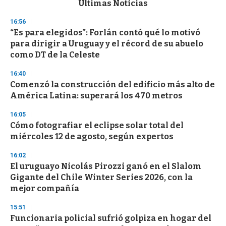
Últimas Noticias
o
n
16:56
d
“Es para elegidos”: Forlán contó qué lo motivó
s
o
para dirigir a Uruguay y el récord de su abuelo
f
como DT de la Celeste
3
3
s
16:40
e
Comenzó la construcción del edificio más alto de
c
América Latina: superará los 470 metros
o
n
d
16:05
s
Cómo fotografiar el eclipse solar total del
miércoles 12 de agosto, según expertos
16:02
El uruguayo Nicolás Pirozzi ganó en el Slalom
Gigante del Chile Winter Series 2026, con la
mejor compañía
15:51
Funcionaria policial sufrió golpiza en hogar del