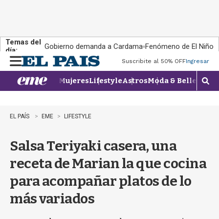
Temas del
Gobierno demanda a Cardama
Fenómeno de El Niño
día:
Suscribite al 50% OFF
Ingresar
M
e
Mujeres
Lifestyle
Astros
Moda & Belleza
Con
n
M
u
o
s
t
EL PAÍS
EME
LIFESTYLE
r
a
Salsa Teriyaki casera, una
r
b
receta de Marian la que cocina
�
s
para acompañar platos de lo
q
u
más variados
e
d