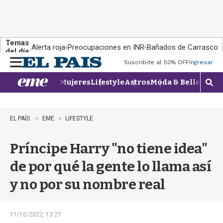
Temas
Alerta roja
Preocupaciones en INR
Bañados de Carrasco
del día:
Suscribite al 50% OFF
Ingresar
M
e
Mujeres
Lifestyle
Astros
Moda & Belleza
Con
n
M
u
o
s
t
EL PAÍS
EME
LIFESTYLE
r
a
Príncipe Harry "no tiene idea"
r
b
de por qué la gente lo llama así
�
s
y no por su nombre real
q
u
e
d
11/10/2022, 13:27