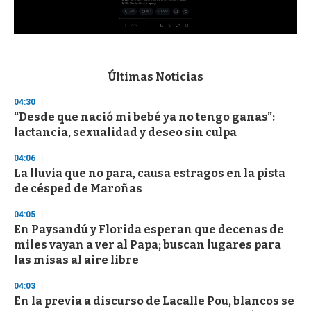
0
s
e
c
Últimas Noticias
o
n
04:30
d
“Desde que nació mi bebé ya no tengo ganas”:
s
o
lactancia, sexualidad y deseo sin culpa
f
3
04:06
3
s
La lluvia que no para, causa estragos en la pista
e
de césped de Maroñas
c
o
04:05
n
d
En Paysandú y Florida esperan que decenas de
s
miles vayan a ver al Papa; buscan lugares para
las misas al aire libre
04:03
En la previa a discurso de Lacalle Pou, blancos se