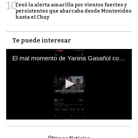
10
Cesó la alerta amarilla por vientos fuertes y
persistentes que abarcaba desde Montevideo
hasta el Chuy
Te puede interesar
El mal momento de Yanina Gasañol con un hincha argentino en "Subrayado"
0
s
e
c