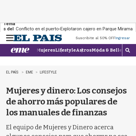
Tema
s del
Conflicto en el puerto
Explotaron cajero en Parque Miramar
día:
Suscribite al 50% OFF
Ingresar
M
e
Mujeres
Lifestyle
Astros
Moda & Belleza
Con
n
M
u
o
s
t
EL PAÍS
EME
LIFESTYLE
r
a
Mujeres y dinero: Los consejos
r
b
de ahorro más populares de
�
s
los manuales de finanzas
q
u
e
El equipo de Mujeres y Dinero acerca
d