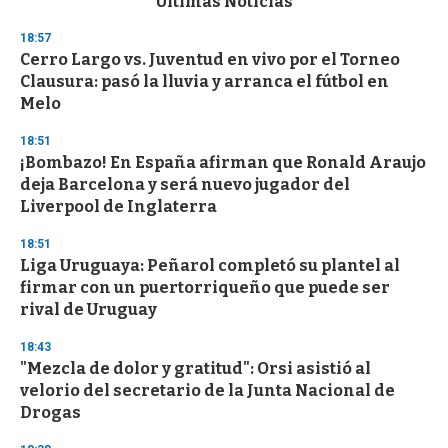
Últimas Noticias
o
n
18:57
d
Cerro Largo vs. Juventud en vivo por el Torneo
s
o
Clausura: pasó la lluvia y arranca el fútbol en
f
Melo
3
3
s
18:51
e
¡Bombazo! En España afirman que Ronald Araujo
c
deja Barcelona y será nuevo jugador del
o
n
Liverpool de Inglaterra
d
s
18:51
Liga Uruguaya: Peñarol completó su plantel al
firmar con un puertorriqueño que puede ser
rival de Uruguay
18:43
"Mezcla de dolor y gratitud": Orsi asistió al
velorio del secretario de la Junta Nacional de
Drogas