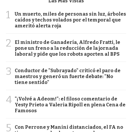
Las Más Vistas
1
Un muerto, miles de personas sin luz, árboles
caídos y techos volados por el temporal que
ameritó alerta roja
2
El ministro de Ganadería, Alfredo Fratti, le
pone un freno a la reducción de la jornada
laboral y pide que los robots aporten al BPS
3
Conductor de "Subrayado" criticó el paro de
maestros y generó un fuerte debate: "No
tiene sentido"
4
"¡Volvé a Adeom!": el filoso comentario de
Yesty Prieto a Valeria Ripoll en plena Cena de
Famosos
5
Con Perrone y Manini distanciados, el FA no