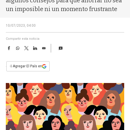
algunos consejos para que ahorrar no sea
a
un imposible ni un momento frustrante
10/07/2023, 04:00
Compartir esta noticia
F
W
T
L
E
a
h
w
i
m
c
a
i
n
a
e
t
t
k
i
+
Agregar El País en
b
s
t
e
l
o
A
e
d
o
p
r
I
k
p
n