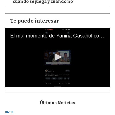
cuando se juega y cuando no”
Te puede interesar
El mal momento de Yanina Gasañol con un hincha argentino en "Subrayado"
0
s
e
c
Últimas Noticias
o
n
06:00
d