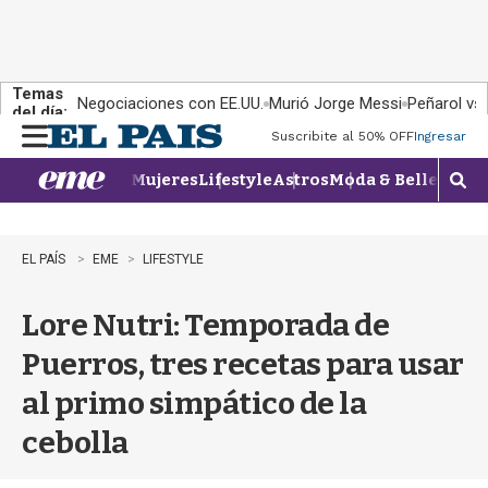
Temas
Negociaciones con EE.UU.
Murió Jorge Messi
Peñarol vs
del día:
Suscribite al 50% OFF
Ingresar
M
e
Mujeres
Lifestyle
Astros
Moda & Belleza
Con
n
M
u
o
s
t
EL PAÍS
EME
LIFESTYLE
r
a
Lore Nutri: Temporada de
r
b
Puerros, tres recetas para usar
�
s
al primo simpático de la
q
u
cebolla
e
d