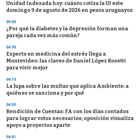
Unidad Indexada hoy: cuánto cotiza la UI este
s
o
domingo 9 de agosto de 2026 en pesos uruguayos
f
3
05:00
3
s
¿Por qué la diabetes y la depresión forman una
e
pareja cada vez más común?
c
o
04:30
n
d
Experto en medicina del estrés llega a
s
Montevideo: las claves de Daniel López Rosetti
para vivir mejor
04:10
La lupa sobre las multas que aplica Ambiente: a
quiénes se sanciona y por qué
04:05
Rendición de Cuentas: FA con los días contados
para lograr votos necesarios; oposición visualiza
apoyo a proyectos aparte
04:01