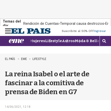
Temas del
Rendición de Cuentas
Temporal causa destrozos
En 
día:
Suscribite al 50% OFF
Ingresar
M
e
Mujeres
Lifestyle
Astros
Moda & Belleza
Con
n
M
u
o
s
t
EL PAÍS
EME
LIFESTYLE
r
a
La reina Isabel o el arte de
r
b
fascinar a la comitiva de
�
s
prensa de Biden en G7
q
u
e
d
14/06/2021, 12:18