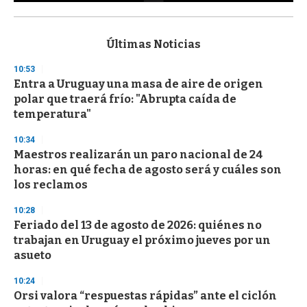
0
s
e
c
Últimas Noticias
o
n
10:53
d
Entra a Uruguay una masa de aire de origen
s
o
polar que traerá frío: "Abrupta caída de
f
temperatura"
3
3
s
10:34
e
Maestros realizarán un paro nacional de 24
c
horas: en qué fecha de agosto será y cuáles son
o
n
los reclamos
d
s
10:28
Feriado del 13 de agosto de 2026: quiénes no
trabajan en Uruguay el próximo jueves por un
asueto
10:24
Orsi valora “respuestas rápidas” ante el ciclón