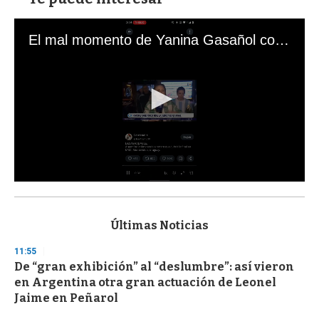
El mal momento de Yanina Gasañol con un hincha argentino en "Subrayado"
0
s
e
c
Últimas Noticias
o
n
11:55
d
De “gran exhibición” al “deslumbre”: así vieron
s
o
en Argentina otra gran actuación de Leonel
f
Jaime en Peñarol
3
3