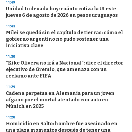
s
11:49
e
Unidad Indexada hoy: cuánto cotiza la UI este
c
jueves 6 de agosto de 2026 en pesos uruguayos
o
n
d
11:43
s
Milei se quedó sin el capítulo de tierras: cómo el
gobierno argentino no pudo sostener una
iniciativa clave
11:30
"Kike Olivera no irá a Nacional": dice el director
ejecutivo de Gremio, que amenaza con un
reclamo ante FIFA
11:29
Cadena perpetua en Alemania para un joven
afgano por el mortal atentado con auto en
Múnich en 2025
11:20
Homicidio en Salto: hombre fue asesinado en
una plaza momentos después de tener una