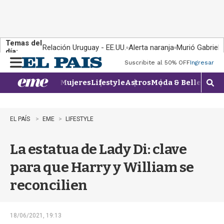
Temas del
Relación Uruguay - EE.UU.
Alerta naranja
Murió Gabriel 
día:
Suscribite al 50% OFF
Ingresar
M
e
Mujeres
Lifestyle
Astros
Moda & Belleza
Con
n
M
u
o
s
t
EL PAÍS
EME
LIFESTYLE
r
a
La estatua de Lady Di: clave
r
b
para que Harry y William se
�
s
reconcilien
q
u
e
d
18/06/2021, 19:13