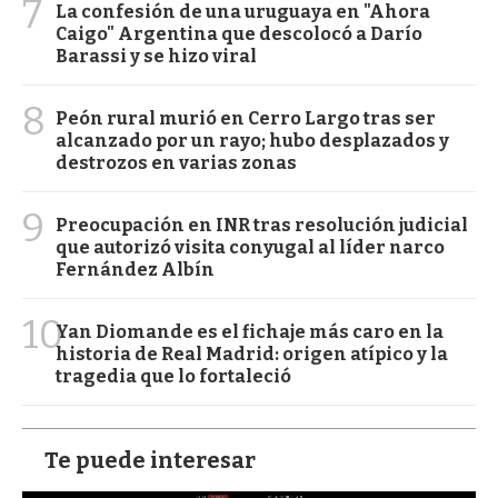
7
La confesión de una uruguaya en "Ahora
Caigo" Argentina que descolocó a Darío
Barassi y se hizo viral
8
Peón rural murió en Cerro Largo tras ser
alcanzado por un rayo; hubo desplazados y
destrozos en varias zonas
9
Preocupación en INR tras resolución judicial
que autorizó visita conyugal al líder narco
Fernández Albín
10
Yan Diomande es el fichaje más caro en la
historia de Real Madrid: origen atípico y la
tragedia que lo fortaleció
Te puede interesar