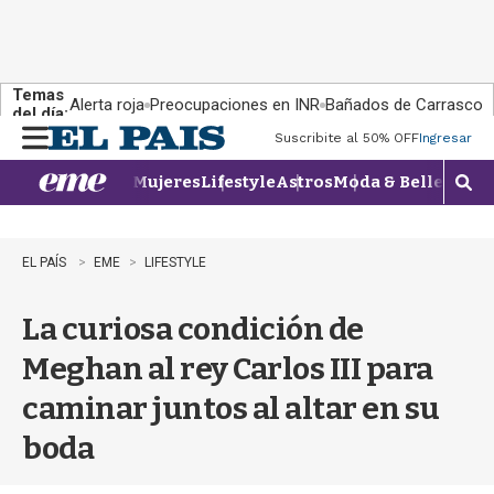
Temas
Alerta roja
Preocupaciones en INR
Bañados de Carrasco
del día:
Suscribite al 50% OFF
Ingresar
M
e
Mujeres
Lifestyle
Astros
Moda & Belleza
Con
n
M
u
o
s
t
EL PAÍS
EME
LIFESTYLE
r
a
La curiosa condición de
r
b
Meghan al rey Carlos III para
�
s
caminar juntos al altar en su
q
u
boda
e
d