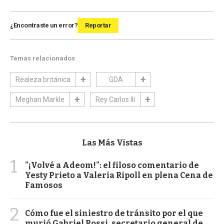
¿Encontraste un error?
Reportar
Temas relacionados
Realeza británica
GDA
Meghan Markle
Rey Carlos III
Las Más Vistas
1
"¡Volvé a Adeom!": el filoso comentario de
Yesty Prieto a Valeria Ripoll en plena Cena de
Famosos
2
Cómo fue el siniestro de tránsito por el que
murió Gabriel Rossi, secretario general de