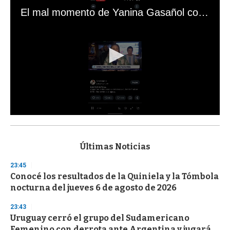
El mal momento de Yanina Gasañol con un hincha argentino en "Subrayado"
0
s
e
c
Últimas Noticias
o
n
23:45
d
Conocé los resultados de la Quiniela y la Tómbola
s
o
nocturna del jueves 6 de agosto de 2026
f
3
23:43
3
s
Uruguay cerró el grupo del Sudamericano
e
Femenino con derrota ante Argentina y jugará