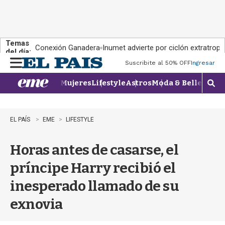
Temas
Conexión Ganadera
Inumet advierte por ciclón extratropi
del día:
Suscribite al 50% OFF
Ingresar
M
e
Mujeres
Lifestyle
Astros
Moda & Belleza
Con
n
M
u
o
s
t
EL PAÍS
EME
LIFESTYLE
r
a
Horas antes de casarse, el
r
b
príncipe Harry recibió el
�
s
inesperado llamado de su
q
u
exnovia
e
d