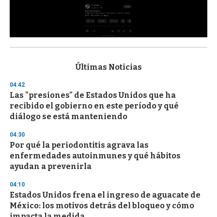
0
s
e
c
Últimas Noticias
o
n
04:42
d
Las "presiones" de Estados Unidos que ha
s
o
recibido el gobierno en este período y qué
f
diálogo se está manteniendo
3
3
s
04:30
e
Por qué la periodontitis agrava las
c
enfermedades autoinmunes y qué hábitos
o
n
ayudan a prevenirla
d
s
04:10
Estados Unidos frena el ingreso de aguacate de
México: los motivos detrás del bloqueo y cómo
impacta la medida