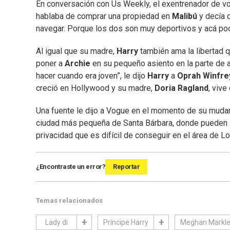
En conversación con Us Weekly, el exentrenador de v
hablaba de comprar una propiedad en
Malibú
y decía 
navegar. Porque los dos son muy deportivos y acá podrí
Al igual que su madre,
Harry
también ama la libertad 
poner a
Archie
en su pequeño asiento en la parte de a
hacer cuando era joven”, le dijo
Harry
a
Oprah Winfr
creció en Hollywood y su madre,
Doria Ragland
, vive
Una fuente le dijo a Vogue en el momento de su mudan
ciudad más pequeña de Santa Bárbara, donde pueden in
privacidad que es difícil de conseguir en el área de L
¿Encontraste un error?
Reportar
Temas relacionados
Lady di
Príncipe Harry
Meghan Markl