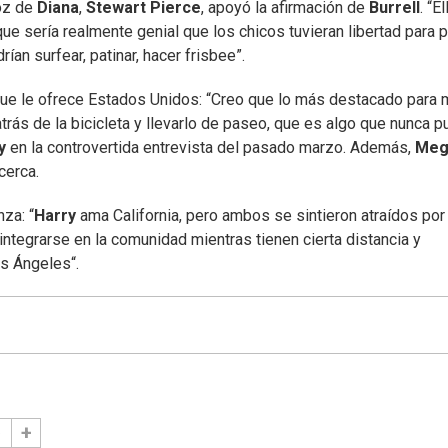
oz de
Diana
,
Stewart Pierce
, apoyó la afirmación de
Burrell
. “El
que sería realmente genial que los chicos tuvieran libertad para 
an surfear, patinar, hacer frisbee”.
que le ofrece Estados Unidos: “Creo que lo más destacado para 
trás de la bicicleta y llevarlo de paseo, que es algo que nunca 
ey
en la controvertida entrevista del pasado marzo. Además,
Meg
 cerca.
za: “
Harry
ama California, pero ambos se sintieron atraídos por 
tegrarse en la comunidad mientras tienen cierta distancia y
os Ángeles“.
e