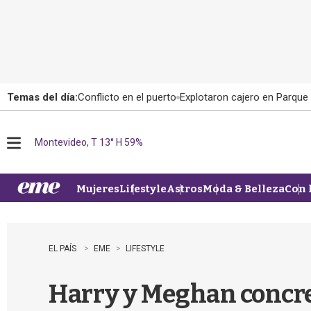
Temas del día:
Conflicto en el puerto
Explotaron cajero en Parque
Montevideo, T 13° H 59%
M
e
n
u
Mujeres
Lifestyle
Astros
Moda & Belleza
Con 
EL PAÍS
EME
LIFESTYLE
Harry y Meghan concret