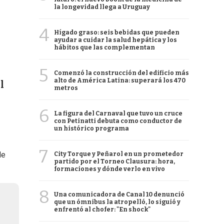
la longevidad llega a Uruguay
4
Hígado graso: seis bebidas que pueden
ayudar a cuidar la salud hepática y los
hábitos que las complementan
5
Comenzó la construcción del edificio más
alto de América Latina: superará los 470
l
metros
6
La figura del Carnaval que tuvo un cruce
con Petinatti debuta como conductor de
un histórico programa
7
de
City Torque y Peñarol en un prometedor
partido por el Torneo Clausura: hora,
formaciones y dónde verlo en vivo
8
Una comunicadora de Canal 10 denunció
que un ómnibus la atropelló, lo siguió y
enfrentó al chofer: "En shock"