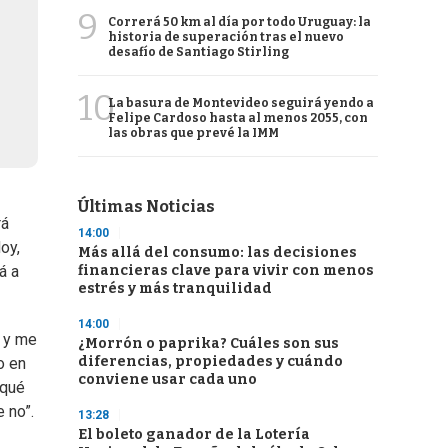
9
Correrá 50 km al día por todo Uruguay: la
historia de superación tras el nuevo
desafío de Santiago Stirling
10
La basura de Montevideo seguirá yendo a
Felipe Cardoso hasta al menos 2055, con
las obras que prevé la IMM
Últimas Noticias
rá
14:00
oy,
Más allá del consumo: las decisiones
financieras clave para vivir con menos
á a
estrés y más tranquilidad
14:00
s y me
¿Morrón o paprika? Cuáles son sus
diferencias, propiedades y cuándo
o en
conviene usar cada uno
 qué
e no”.
13:28
El boleto ganador de la Lotería