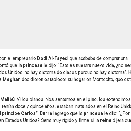
 con el empresario
Dodi Al-Fayed
, que acababa de comprar una
ontó que la
princesa
le dijo: “Esta es nuestra nueva vida, ¿no se
ados Unidos, no hay sistema de clases porque no hay sistema”. H
sa
Meghan
decidieron establecer su hogar en Montecito, que est
n
Malibú
. Vi los planos. Nos sentamos en el piso, los extendimo
 tenían doce y quince años, estaban instalados en el Reino Unid
l
príncipe Carlos”
.
Burrel
agregó que la
princesa
le dijo: “¿Por
en Estados Unidos? Sería muy rígido y firme si la
reina
dijera qu