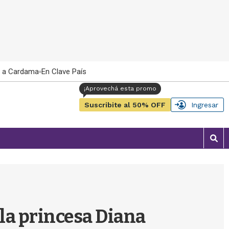
 a Cardama
En Clave País
Suscribite al 50% OFF
Ingresar
M
o
s
t
r
a
r
la princesa Diana
b
�