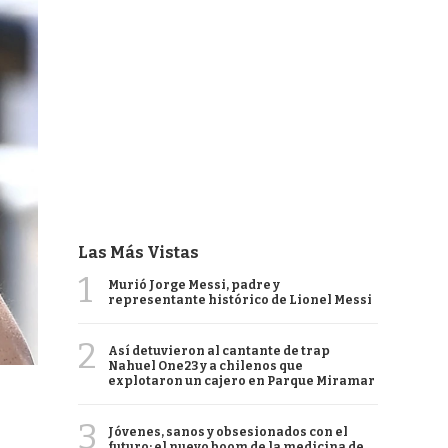
Las Más Vistas
1
Murió Jorge Messi, padre y
representante histórico de Lionel Messi
2
Así detuvieron al cantante de trap
Nahuel One23 y a chilenos que
explotaron un cajero en Parque Miramar
3
Jóvenes, sanos y obsesionados con el
futuro: el nuevo boom de la medicina de