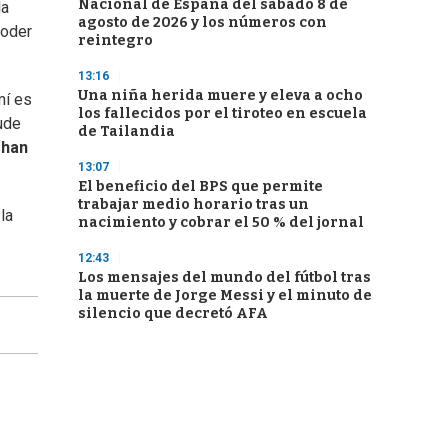
Nacional de España del sábado 8 de
la
agosto de 2026 y los números con
poder
reintegro
13:16
Una niña herida muere y eleva a ocho
mí es
los fallecidos por el tiroteo en escuela
pude
de Tailandia
han
13:07
El beneficio del BPS que permite
trabajar medio horario tras un
la
nacimiento y cobrar el 50 % del jornal
12:43
Los mensajes del mundo del fútbol tras
la muerte de Jorge Messi y el minuto de
silencio que decretó AFA