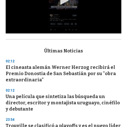
0
s
e
c
Últimas Noticias
o
n
02:12
d
El cineasta alemán Werner Herzog recibirá el
s
o
Premio Donostia de San Sebastián por su "obra
f
extraordinaria"
3
3
s
02:12
e
Una película que sintetiza las búsqueda un
c
director, escritor y montajista uruguayo, cinéfilo
o
n
y debutante
d
s
23:54
Trouville se clasificó a playoffs y es el nuevo líder