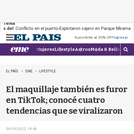
Tema
s del
Conflicto en el puerto
Explotaron cajero en Parque Miramar
día:
Suscribite al 50% OFF
Ingresar
M
e
Mujeres
Lifestyle
Astros
Moda & Belleza
Con
n
M
u
o
s
t
EL PAÍS
EME
LIFESTYLE
r
a
El maquillaje también es furor
r
b
en TikTok; conocé cuatro
�
s
tendencias que se viralizaron
q
u
e
d
06/09/2022, 18:46