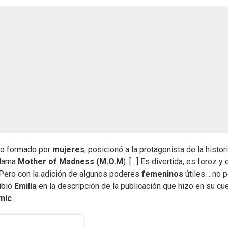
po formado por
mujeres
, posicionó a la protagonista de la histor
llama
Mother of Madness (M.O.M
). […] Es divertida, es feroz y 
 Pero con la adición de algunos poderes
femeninos
útiles… no p
ribió
Emilia
en la descripción de la publicación que hizo en su cu
mic
.