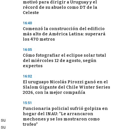
motivó para dirigir a Uruguay y el
récord de su abuelo como DT de la
Celeste
16:40
Comenzó la construcción del edificio
más alto de América Latina: superará
los 470 metros
16:05
Cómo fotografiar el eclipse solar total
del miércoles 12 de agosto, según
expertos
16:02
El uruguayo Nicolás Pirozzi ganó en el
Slalom Gigante del Chile Winter Series
2026, con la mejor compañía
15:51
Funcionaria policial sufrió golpiza en
hogar del INAU: "Le arrancaron
mechones y se los mostraron como
 su
trofeo"
 su