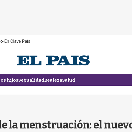
ño
En Clave País
los hijos
Sexualidad
Realeza
Salud
de la menstruación: el nuev