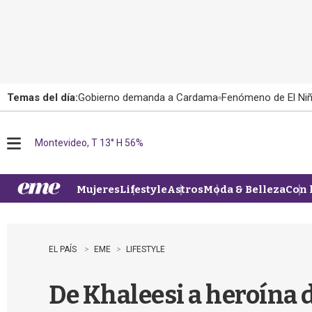
Temas del día:
Gobierno demanda a Cardama
Fenómeno de El Ni
Montevideo, T 13° H 56%
M
e
n
u
Mujeres
Lifestyle
Astros
Moda & Belleza
Con 
EL PAÍS
EME
LIFESTYLE
De Khaleesi a heroína 