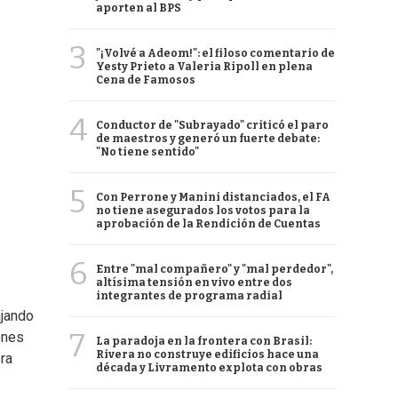
aporten al BPS
3
"¡Volvé a Adeom!": el filoso comentario de
Yesty Prieto a Valeria Ripoll en plena
Cena de Famosos
4
Conductor de "Subrayado" criticó el paro
de maestros y generó un fuerte debate:
"No tiene sentido"
5
Con Perrone y Manini distanciados, el FA
no tiene asegurados los votos para la
aprobación de la Rendición de Cuentas
6
Entre "mal compañero" y "mal perdedor",
altísima tensión en vivo entre dos
integrantes de programa radial
ajando
7
ones
La paradoja en la frontera con Brasil:
Rivera no construye edificios hace una
era
década y Livramento explota con obras