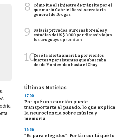
8
Cómo fue el siniestro de tránsito por el
que murió Gabriel Rossi, secretario
general de Drogas
9
Safaris privados, auroras boreales y
estadías de US$ 3.000 por día: así viajan
los uruguayos premium
10
Cesó la alerta amarilla por vientos
fuertes y persistentes que abarcaba
desde Montevideo hasta el Chuy
Últimas Noticias
ia
17:00
es
Por qué una canción puede
odría
transportarte al pasado: lo que explica
la neurociencia sobre música y
enta
memoria
16:56
“Es para elegidos”: Forlán contó qué lo