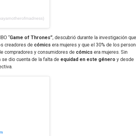
@mayamotherofmadness)
HBO “
Game of Thrones”
, descubrió durante la investigación qu
los creadores de
cómics
era mujeres y que el 30% de los person
d de compradores y consumidores de
cómics
era mujeres. Sin
se dio cuenta de la falta de
equidad en este género
y desde
ctiva.
am