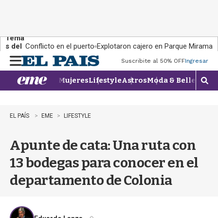
Tema
s del
Conflicto en el puerto
Explotaron cajero en Parque Miramar
día:
Suscribite al 50% OFF
Ingresar
M
e
Mujeres
Lifestyle
Astros
Moda & Belleza
Con
n
M
u
o
s
t
EL PAÍS
EME
LIFESTYLE
r
a
Apunte de cata: Una ruta con
r
b
13 bodegas para conocer en el
�
s
departamento de Colonia
q
u
e
d