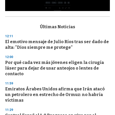
0
s
e
c
Últimas Noticias
o
n
12:11
d
El emotivo mensaje de Julio Ríos tras ser dado de
s
o
alta: "Dios siempre me protege"
f
3
12:00
3
s
Por qué cada vez más jóvenes eligen la cirugía
e
láser para dejar de usar anteojos o lentes de
c
contacto
o
n
d
11:59
s
Emiratos Árabes Unidos afirma que Irán atacó
un petrolero en estrecho de Ormuz: no habría
víctimas
11:29