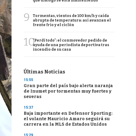
qué diálogo se está manteniendo
9
Tormentas, vientos de 100 km/h y caída
abrupta de temperatura: así avanzan el
frente frío y el ciclón
10
"Perdí todo": el conmovedor pedido de
ayuda de una periodista deportiva tras
incendio de su casa
Últimas Noticias
15:55
Gran parte del país bajo alerta naranja
de Inumet por tormentas muy fuertes y
severas
15:37
Baja importante en Defensor Sporting:
el volante Mauricio Amaro seguirá su
carrera en la MLS de Estados Unidos
15:29