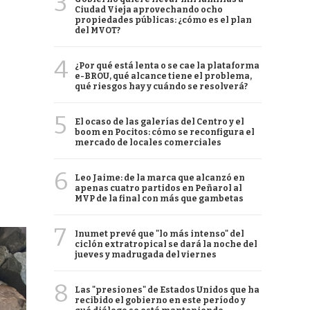
3
Ciudad Vieja aprovechando ocho
propiedades públicas: ¿cómo es el plan
del MVOT?
4
¿Por qué está lenta o se cae la plataforma
e-BROU, qué alcance tiene el problema,
qué riesgos hay y cuándo se resolverá?
5
El ocaso de las galerías del Centro y el
boom en Pocitos: cómo se reconfigura el
mercado de locales comerciales
6
Leo Jaime: de la marca que alcanzó en
apenas cuatro partidos en Peñarol al
MVP de la final con más que gambetas
7
Inumet prevé que "lo más intenso" del
ciclón extratropical se dará la noche del
jueves y madrugada del viernes
8
Las "presiones" de Estados Unidos que ha
recibido el gobierno en este período y