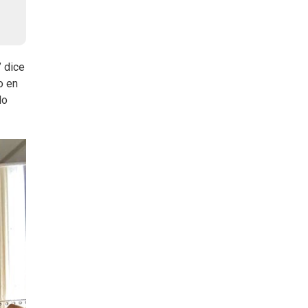
” dice
o en
do