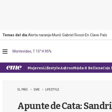
Temas del día:
Alerta naranja
Murió Gabriel Rossi
En Clave País
Montevideo, T 15° H 95%
M
e
n
u
Mujeres
Lifestyle
Astros
Moda & Belleza
Con 
EL PAÍS
EME
LIFESTYLE
Apunte de Cata: Sandri