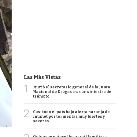
Las Más Vistas
1
Murió el secretario general de la Junta
Nacional de Drogas tras un siniestro de
tránsito
2
Casi todo el país bajo alerta naranja de
Inumet por tormentas muy fuertes y
severas
Gobierno quiere llevar mil familias a