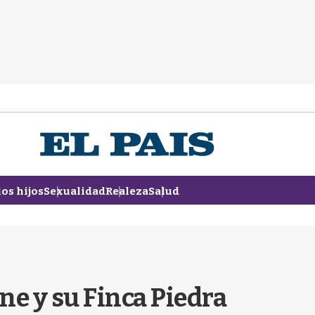
los hijos
Sexualidad
Realeza
Salud
ne y su Finca Piedra