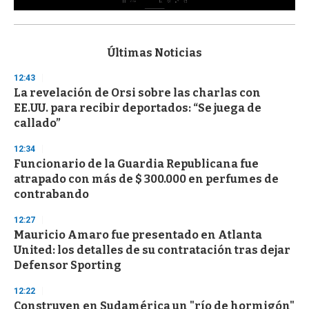
0
s
e
c
Últimas Noticias
o
n
12:43
d
La revelación de Orsi sobre las charlas con
s
o
EE.UU. para recibir deportados: “Se juega de
f
callado”
3
3
s
12:34
e
Funcionario de la Guardia Republicana fue
c
atrapado con más de $ 300.000 en perfumes de
o
n
contrabando
d
s
12:27
Mauricio Amaro fue presentado en Atlanta
United: los detalles de su contratación tras dejar
Defensor Sporting
12:22
Construyen en Sudamérica un "río de hormigón"