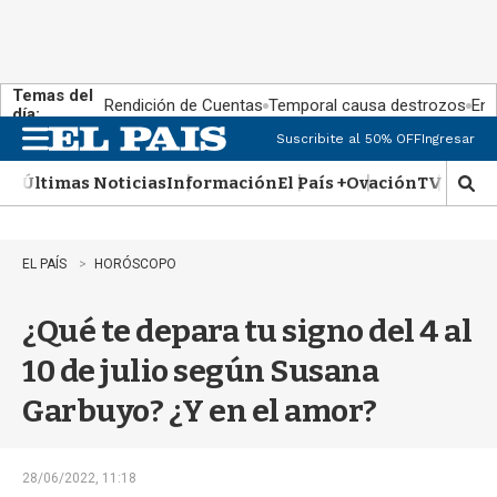
Temas del
Rendición de Cuentas
Temporal causa destrozos
En 
día:
Suscribite al 50% OFF
Ingresar
M
e
Últimas Noticias
Información
El País +
Ovación
TV Show
n
M
u
o
s
t
EL PAÍS
HORÓSCOPO
r
a
¿Qué te depara tu signo del 4 al
r
b
10 de julio según Susana
�
s
Garbuyo? ¿Y en el amor?
q
u
e
d
28/06/2022, 11:18