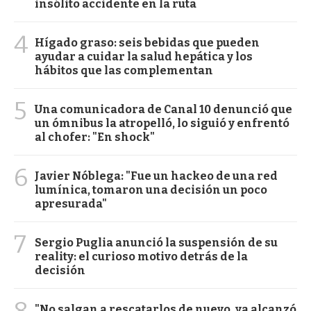
insólito accidente en la ruta
4
Hígado graso: seis bebidas que pueden
ayudar a cuidar la salud hepática y los
hábitos que las complementan
5
Una comunicadora de Canal 10 denunció que
un ómnibus la atropelló, lo siguió y enfrentó
al chofer: "En shock"
6
Javier Nóblega: "Fue un hackeo de una red
lumínica, tomaron una decisión un poco
apresurada"
7
Sergio Puglia anunció la suspensión de su
reality: el curioso motivo detrás de la
decisión
8
"No salgan a rescatarlos de nuevo, ya alcanzó