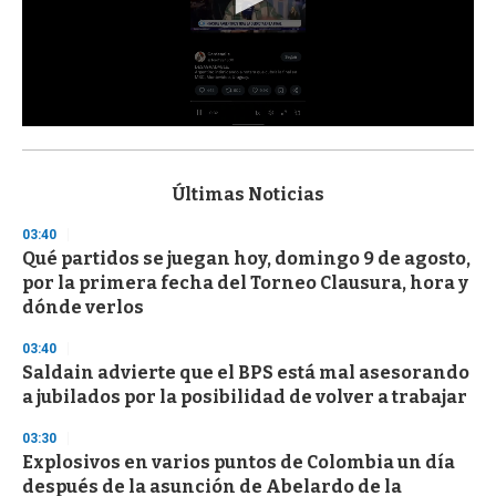
0
s
e
c
Últimas Noticias
o
n
03:40
d
Qué partidos se juegan hoy, domingo 9 de agosto,
s
o
por la primera fecha del Torneo Clausura, hora y
f
dónde verlos
3
3
s
03:40
e
Saldain advierte que el BPS está mal asesorando
c
a jubilados por la posibilidad de volver a trabajar
o
n
d
03:30
s
Explosivos en varios puntos de Colombia un día
después de la asunción de Abelardo de la