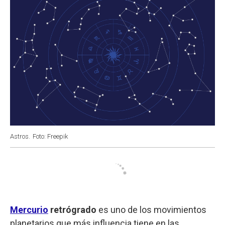
Astros.
Foto: Freepik
Mercurio
retrógrado
es uno de los movimientos
planetarios que más influencia tiene en las