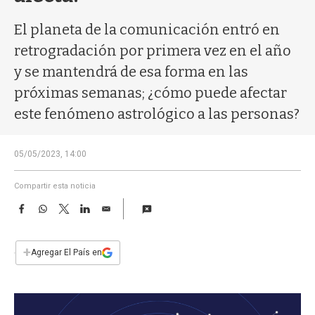
a
El planeta de la comunicación entró en
retrogradación por primera vez en el año
y se mantendrá de esa forma en las
próximas semanas; ¿cómo puede afectar
este fenómeno astrológico a las personas?
05/05/2023, 14:00
Compartir esta noticia
F
W
T
L
E
a
h
w
i
m
c
a
i
n
a
e
t
t
k
i
+
Agregar El País en
b
s
t
e
l
o
A
e
d
o
p
r
I
k
p
n