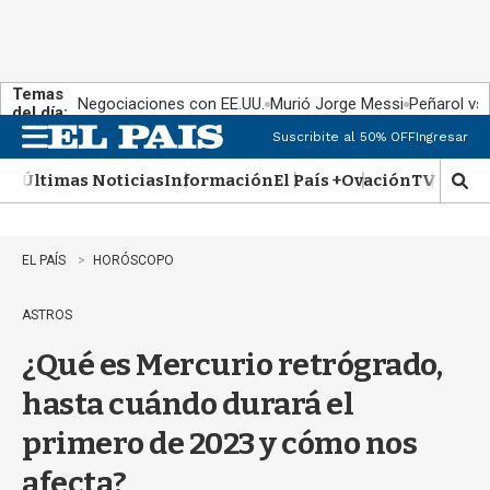
Temas
Negociaciones con EE.UU.
Murió Jorge Messi
Peñarol vs
del día:
Suscribite al 50% OFF
Ingresar
M
e
Últimas Noticias
Información
El País +
Ovación
TV Show
n
M
u
o
s
t
EL PAÍS
HORÓSCOPO
r
a
ASTROS
r
b
¿Qué es Mercurio retrógrado,
�
s
hasta cuándo durará el
q
u
primero de 2023 y cómo nos
e
d
afecta?