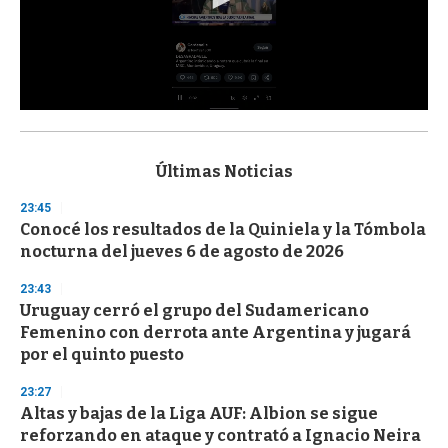
0
s
e
c
Últimas Noticias
o
n
23:45
d
Conocé los resultados de la Quiniela y la Tómbola
s
o
nocturna del jueves 6 de agosto de 2026
f
3
23:43
3
s
Uruguay cerró el grupo del Sudamericano
e
Femenino con derrota ante Argentina y jugará
c
por el quinto puesto
o
n
d
23:27
s
Altas y bajas de la Liga AUF: Albion se sigue
reforzando en ataque y contrató a Ignacio Neira